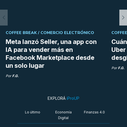
COFFEE BREAK /
COMERCIO ELECTRÓNICO
COFFEE
Meta lanzó Seller, una app con
Cuán
IA para vender más en
Uber 
Facebook Marketplace desde
desg
un solo lugar
Por
F.G.
Por
F.G.
EXPLORÁ
iProUP
Lo último
Economía
Finanzas 4.0
Digital