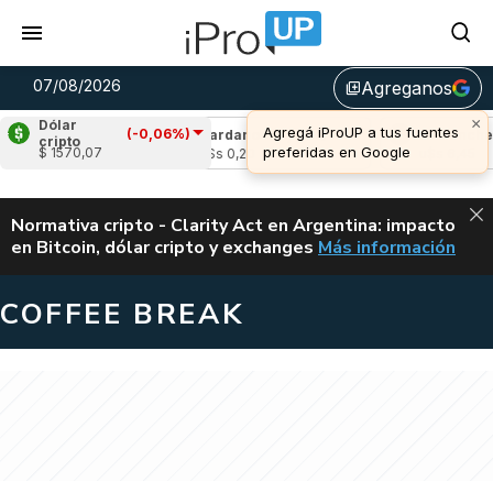
07/08/2026
Agreganos
library_add
×
Dólar
Agregá iProUP a tus fuentes
(-0,06%)
(-1,14%)
Cardano
(-1,23%)
Avalanche
(-
cripto
preferidas en Google
$ 1570,07
2
u$s 0,20
u$s 6,45
ALERTA
Normativa cripto - Clarity Act en Argentina: impacto
en Bitcoin, dólar cripto y exchanges
Más información
CLARITY ACT EN AR
COFFEE BREAK