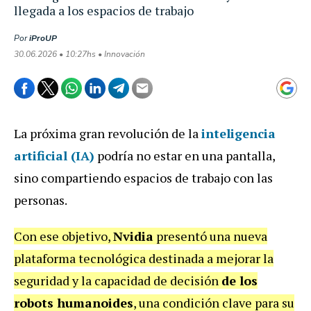
llegada a los espacios de trabajo
Por
iProUP
30.06.2026 • 10:27hs • Innovación
La próxima gran revolución de la
inteligencia
artificial (IA)
podría no estar en una pantalla,
sino compartiendo espacios de trabajo con las
personas.
Con ese objetivo,
Nvidia
presentó una nueva
plataforma tecnológica destinada a mejorar la
seguridad y la capacidad de decisión
de los
robots humanoides
, una condición clave para su