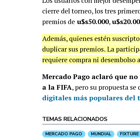
Los usuarios con mejor desempeño
cierre del torneo, los tres prime
premios de
u$s50.000
,
u$s20.0
Además, quienes estén suscripto
duplicar sus premios. La partici
requiere compra ni desembolso 
Mercado Pago aclaró que no es
a la FIFA
, pero su propuesta se
digitales más populares del 
TEMAS RELACIONADOS
MERCADO PAGO
MUNDIAL
FIXTURE