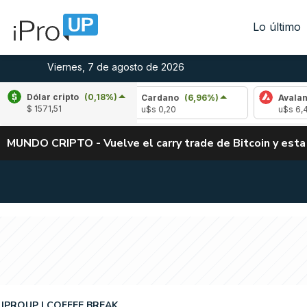
Lo último
Viernes, 7 de agosto de 2026
Dólar cripto
(0,18%)
2,28%)
Cardano
(6,96%)
Avalanche
(-4,3
$ 1571,51
u$s 0,20
u$s 6,42
MUNDO CRIPTO - Vuelve el carry trade de Bitcoin y esta
IPROUP
COFFEE BREAK