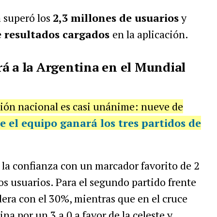
 superó los
2,3 millones de usuarios
y
e resultados cargados
en la aplicación.
á a la Argentina en el Mundial
ción nacional es casi unánime: nueve de
 el equipo ganará los tres partidos de
la confianza con un marcador favorito de 2
los usuarios.
Para el segundo partido frente
dera con el 30%, mientras que en el cruce
ina por un 3 a 0 a favor de la celeste y