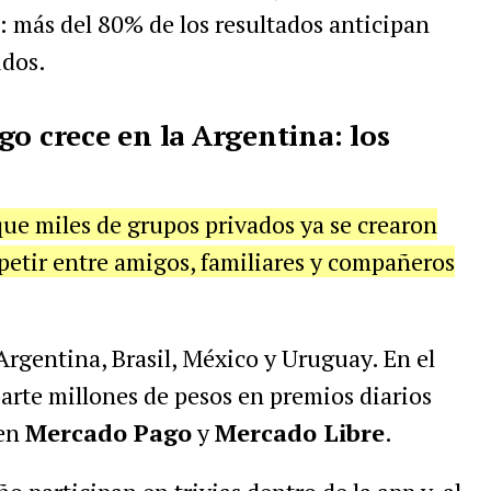
: más del 80% de los resultados anticipan
idos.
go crece en la Argentina: los
ue miles de grupos privados ya se crearon
petir entre amigos, familiares y compañeros
Argentina, Brasil, México y Uruguay. En el
parte millones de pesos en premios diarios
 en
Mercado Pago
y
Mercado Libre
.