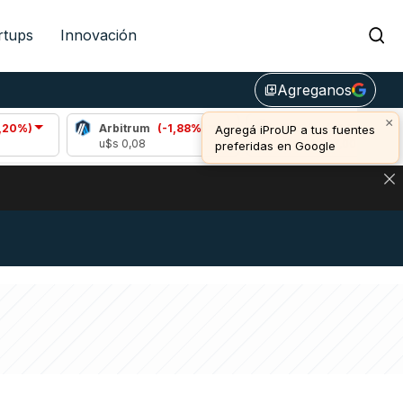
rtups
Innovación
Agreganos
library_add
×
Arbitrum
(-1,88%)
Bitcoin
(-0,74%)
Agregá iProUP a tus fuentes
u$s 0,08
u$s 64.377,00
u
preferidas en Google
DE DE BITCOIN Y ESTA SEÑAL DEFINE LOS PRECIOS DE AG