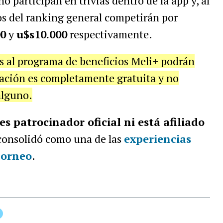
 participan en trivias dentro de la app y, al
ros del ranking general competirán por
00
y
u$s10.000
respectivamente.
s al programa de beneficios Meli+ podrán
pación es completamente gratuita y no
alguno.
 patrocinador oficial ni está afiliado
 consolidó como una de las
experiencias
torneo
.