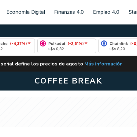
Economía Digital
Finanzas 4.0
Empleo 4.0
Sta
7%)
Polkadot
(-2,51%)
Chainlink
(-0,20%)
u$s 0,82
u$s 8,20
ALERTA
 señal define los precios de agosto
Más información
VUELVE EL CARRY TRA
COFFEE BREAK