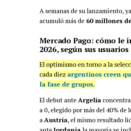
A semanas de su lanzamiento, ya
acumuló más de
60 millones d
Mercado Pago: cómo le ir
2026, según sus usuarios
El optimismo en torno a la selec
cada diez
argentinos creen que
la fase de grupos
.
El debut ante
Argelia
concentra 
a 0, elegido por más del 40% de 
a
Austria
, el mismo resultado li
ante
Jordania
la mayoría se incl