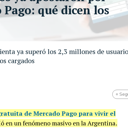
Pago: qué dicen los
enta ya superó los 2,3 millones de usuario
os cargados
+ Seg
gratuita de
Mercado Pago
para vivir el
tió en un fenómeno masivo en la Argentina.