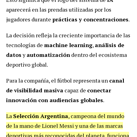
aparecerá en las prendas utilizadas por los
jugadores durante
prácticas y concentraciones
.
La decisión refleja la creciente importancia de las
tecnologías de
machine learning
,
análisis de
datos
y
automatización
dentro del ecosistema
deportivo global.
Para la compañía, el fútbol representa un
canal
de visibilidad masiva
capaz de
conectar
innovación con audiencias globales
.
La
Selección Argentina
, campeona del mundo
de la mano de Lionel Messi y una de las marcas
deportivas más reconocidas del planeta, funciona