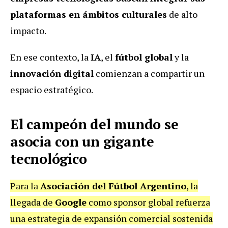
plataformas en ámbitos culturales
de alto
impacto.
En ese contexto, la
IA
, el
fútbol global
y la
innovación digital
comienzan a compartir un
espacio estratégico.
El campeón del mundo se
asocia con un gigante
tecnológico
Para la
Asociación del Fútbol Argentino
, la
llegada de
Google
como sponsor global refuerza
una estrategia de expansión comercial sostenida