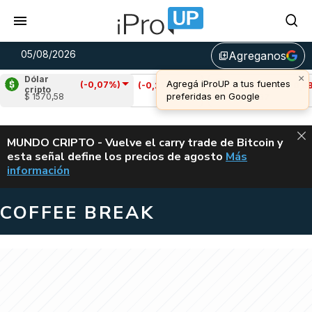
05/08/2026
Agreganos
library_add
Dólar
(-0,07%)
Cardano
(-0,21%)
Avalanche
(-0,58%)
cripto
$ 1570,58
u$s 0,19
u$s 6,67
ALERTA
MUNDO CRIPTO - Vuelve el carry trade de Bitcoin y
esta señal define los precios de agosto
Más
VUELVE EL CAR
información
COFFEE BREAK