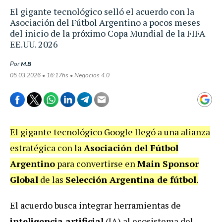
El gigante tecnológico selló el acuerdo con la
Asociación del Fútbol Argentino a pocos meses
del inicio de la próximo Copa Mundial de la FIFA
EE.UU. 2026
Por
M.B
05.03.2026 • 16:17hs • Negocios 4.0
El gigante tecnológico Google llegó a una alianza
estratégica con la
Asociación del Fútbol
Argentino
para convertirse en
Main Sponsor
Global
de las
Selección Argentina de fútbol
.
El acuerdo busca integrar herramientas de
inteligencia artificial
(IA) al ecosistema del