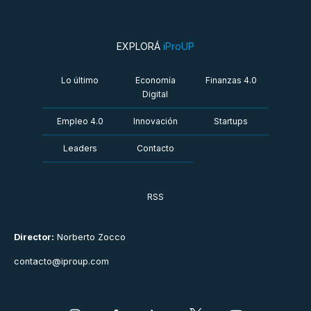
EXPLORÁ
iProUP
Lo último
Economía
Finanzas 4.0
Digital
Empleo 4.0
Innovación
Startups
Leaders
Contacto
RSS
Director:
Norberto Zocco
contacto@iproup.com