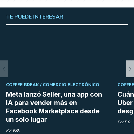
TE PUEDE INTERESAR
COFFEE BREAK /
COMERCIO ELECTRÓNICO
COFFEE
Meta lanzó Seller, una app con
Cuán
IA para vender más en
Uber 
Facebook Marketplace desde
desg
un solo lugar
Por
F.G.
Por
F.G.