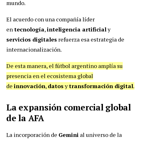
mundo.
El acuerdo con una compañía líder
en
tecnología
,
inteligencia artificial
y
servicios digitales
refuerza esa estrategia de
internacionalización.
De esta manera, el fútbol argentino amplía su
presencia en el ecosistema global
de
innovación
,
datos
y
transformación digital
.
La expansión comercial global
de la AFA
La incorporación de
Gemini
al universo de la