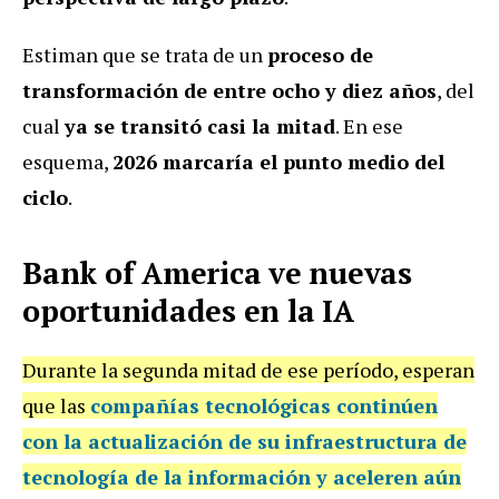
Estiman que se trata de un
proceso de
transformación de entre ocho y diez años
, del
cual
ya se transitó casi la mitad
. En ese
esquema,
2026 marcaría el punto medio del
ciclo
.
Bank of America ve nuevas
oportunidades en la IA
Durante la segunda mitad de ese período, esperan
que las
compañías tecnológicas continúen
con la actualización de su infraestructura de
tecnología de la información y aceleren aún