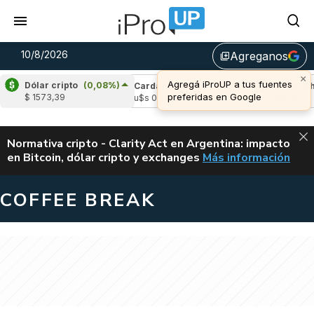
10/8/2026
Agreganos
library_add
×
Agregá iProUP a tus fuentes
Dólar cripto
(0,08%)
e
(0,07%)
Cardano
(-0,82%)
Avalanche
(
preferidas en Google
$ 1573,39
,03
u$s 0,20
u$s 6,51
ALERTA
Normativa cripto - Clarity Act en Argentina: impacto
en Bitcoin, dólar cripto y exchanges
Más información
CLARITY ACT EN AR
COFFEE BREAK