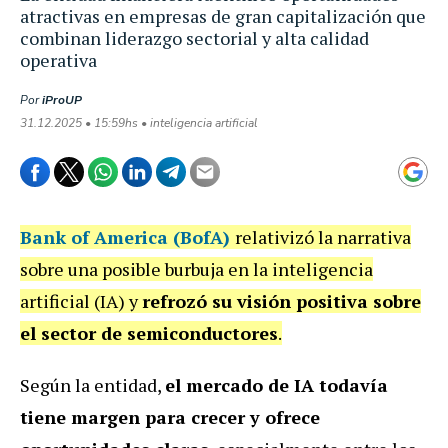
atractivas en empresas de gran capitalización que
combinan liderazgo sectorial y alta calidad
operativa
Por
iProUP
31.12.2025 • 15:59hs • inteligencia artificial
Bank of America (BofA)
relativizó la narrativa
sobre una posible burbuja en la inteligencia
artificial (IA) y
refrozó su visión positiva sobre
el sector de semiconductores
.
Según la entidad,
el mercado de IA todavía
tiene margen para crecer y ofrece