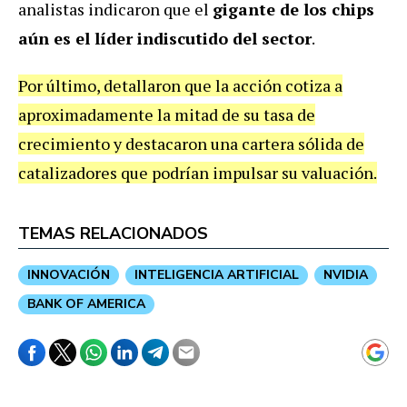
analistas indicaron que el
gigante de los chips
aún es el líder indiscutido del sector
.
Por último, detallaron que la acción cotiza a
aproximadamente la mitad de su tasa de
crecimiento y destacaron una cartera sólida de
catalizadores que podrían impulsar su valuación.
TEMAS RELACIONADOS
INNOVACIÓN
INTELIGENCIA ARTIFICIAL
NVIDIA
BANK OF AMERICA