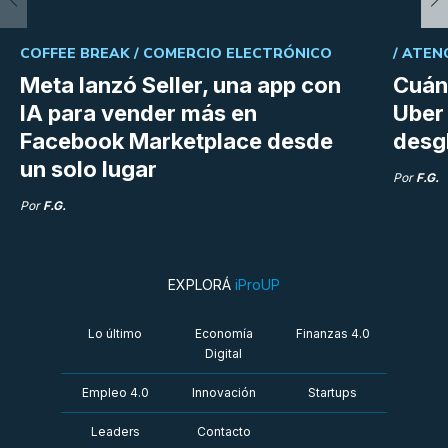
COFFEE BREAK /
COMERCIO ELECTRÓNICO
/
ATEN
Meta lanzó Seller, una app con
Cuán
IA para vender más en
Uber 
Facebook Marketplace desde
desg
un solo lugar
Por
F.G.
Por
F.G.
EXPLORÁ
iProUP
Lo último
Economía
Finanzas 4.0
Digital
Empleo 4.0
Innovación
Startups
Leaders
Contacto