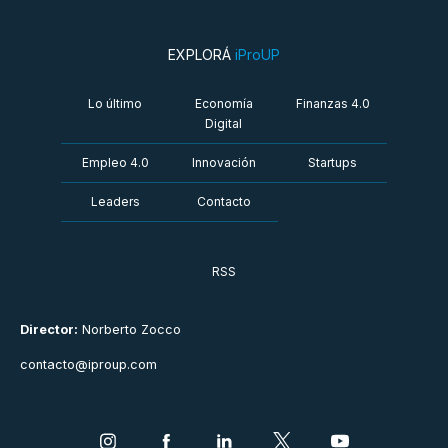
EXPLORÁ
iProUP
Lo último
Economía
Finanzas 4.0
Digital
Empleo 4.0
Innovación
Startups
Leaders
Contacto
RSS
Director:
Norberto Zocco
contacto@iproup.com