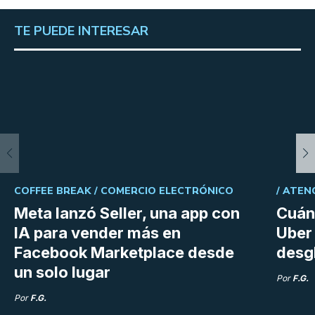
TE PUEDE INTERESAR
COFFEE BREAK /
COMERCIO ELECTRÓNICO
/
ATEN
Meta lanzó Seller, una app con
Cuán
IA para vender más en
Uber 
Facebook Marketplace desde
desg
un solo lugar
Por
F.G.
Por
F.G.