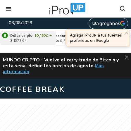
06/08/2026
Agreganos
library_add
×
Agregá iProUP a tus fuentes
Dólar cripto
(0,15%)
(-3,27%)
Cardano
(5,93%)
Avalanche
(-3
preferidas en Google
$ 1572,64
4
u$s 0,20
u$s 6,45
ALERTA
MUNDO CRIPTO - Vuelve el carry trade de Bitcoin y
esta señal define los precios de agosto
Más
VUELVE EL CAR
información
COFFEE BREAK