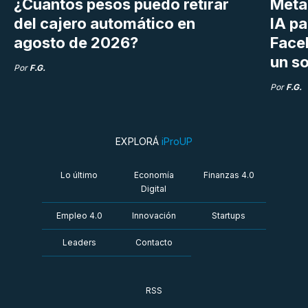
¿Cuántos pesos puedo retirar
Meta 
del cajero automático en
IA p
agosto de 2026?
Face
un so
Por
F.G.
Por
F.G.
EXPLORÁ
iProUP
Lo último
Economía
Finanzas 4.0
Digital
Empleo 4.0
Innovación
Startups
Leaders
Contacto
RSS