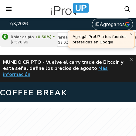
7/8/2026
Agreganos
library_add
×
Agregá iProUP a tus fuentes
Dólar cripto
(0,50%)
(-3,32%)
Cardano
(5,84%)
Avalanche
(-
preferidas en Google
$ 1570,96
02
u$s 0,20
u$s 6,40
ALERTA
MUNDO CRIPTO - Vuelve el carry trade de Bitcoin y
esta señal define los precios de agosto
Más
VUELVE EL CAR
información
COFFEE BREAK