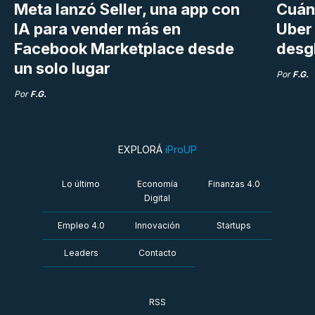
Meta lanzó Seller, una app con
Cuán
IA para vender más en
Uber 
Facebook Marketplace desde
desg
un solo lugar
Por
F.G.
Por
F.G.
EXPLORÁ
iProUP
Lo último
Economía
Finanzas 4.0
Digital
Empleo 4.0
Innovación
Startups
Leaders
Contacto
RSS