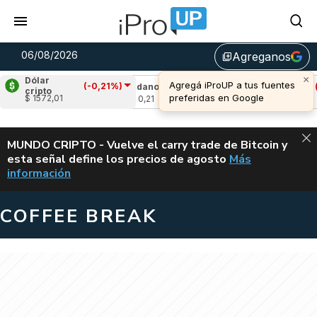
06/08/2026
Agreganos
library_add
×
Dólar
Agregá iProUP a tus fuentes
(-0,21%)
-1,94%)
Cardano
(8,61%)
Avalanche
(-2,
cripto
preferidas en Google
$ 1572,01
u$s 0,21
u$s 6,49
ALERTA
MUNDO CRIPTO - Vuelve el carry trade de Bitcoin y
esta señal define los precios de agosto
Más
VUELVE EL CAR
información
COFFEE BREAK