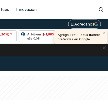
rtups
Innovación
Agreganos
library_add
×
Arbitrum
(-1,88%)
Bitcoin
(-0,74%)
Agregá iProUP a tus fuentes
u$s 0,08
u$s 64.377,00
preferidas en Google
DE DE BITCOIN Y ESTA SEÑAL DEFINE LOS PRECIOS DE AG