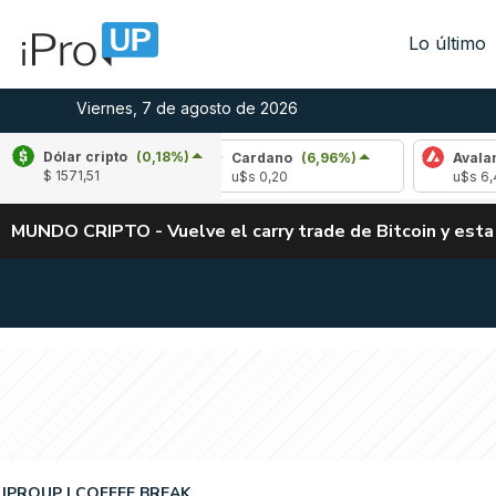
Lo último
Viernes, 7 de agosto de 2026
Dólar cripto
(0,18%)
-2,28%)
Cardano
(6,96%)
Avalanche
(-4,
$ 1571,51
u$s 0,20
u$s 6,42
MUNDO CRIPTO - Vuelve el carry trade de Bitcoin y esta
IPROUP
COFFEE BREAK