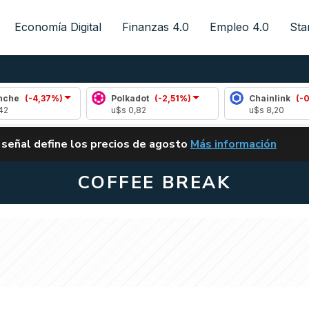
Economía Digital
Finanzas 4.0
Empleo 4.0
Sta
37%)
Polkadot
(-2,51%)
Chainlink
(-0,20%)
u$s 0,82
u$s 8,20
ALERTA
 señal define los precios de agosto
Más información
VUELVE EL CARRY TRA
COFFEE BREAK