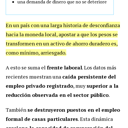
una demanda de dinero que no se deteriore
En un país con una larga historia de desconfianza
hacia la moneda local, apostar a que los pesos se
transformen en un activo de ahorro duradero es,
como mínimo, arriesgado.
A esto se suma el
frente laboral
. Los datos más
recientes muestran una
caída persistente del
empleo privado registrado
, muy
superior a la
reducción observada en el sector público
.
También
se destruyeron puestos en el empleo
formal de casas particulares
. Esta dinámica
erosiona la capacidad de recuperación del