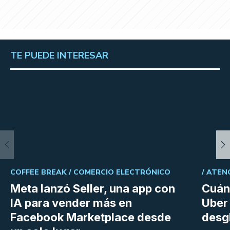
TE PUEDE INTERESAR
COFFEE BREAK /
COMERCIO ELECTRÓNICO
/
ATEN
Meta lanzó Seller, una app con
Cuán
IA para vender más en
Uber 
Facebook Marketplace desde
desg