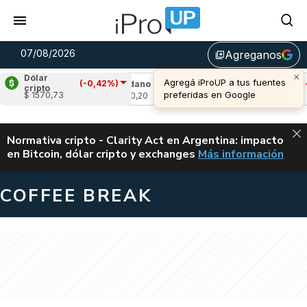
07/08/2026
Agreganos
library_add
×
Dólar
Agregá iProUP a tus fuentes
(-0,42%)
1,96%)
Cardano
(-2,66%)
Avalanche
(-0,9
cripto
preferidas en Google
$ 1570,73
u$s 0,20
u$s 6,40
ALERTA
Normativa cripto - Clarity Act en Argentina: impacto
en Bitcoin, dólar cripto y exchanges
Más información
CLARITY ACT EN AR
COFFEE BREAK