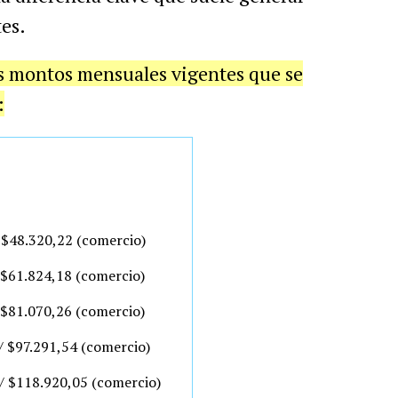
es.
s montos mensuales vigentes que se
:
/ $48.320,22 (comercio)
/ $61.824,18 (comercio)
/ $81.070,26 (comercio)
/ $97.291,54 (comercio)
 / $118.920,05 (comercio)