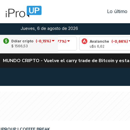
Lo último
Jueves, 6 de agosto de 2026
Dólar cripto
(-0,15%)
Cardano
(-0,77%)
Avalanche
(-0,66%)
$ 1566,53
u$s 0,19
u$s 6,62
MUNDO CRIPTO - Vuelve el carry trade de Bitcoin y esta
IPROUP
COFFEE BREAK