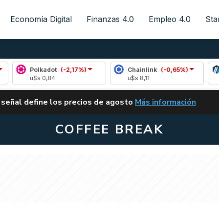
Economía Digital
Finanzas 4.0
Empleo 4.0
Sta
Polkadot
(-2,17%)
Chainlink
(-0,65%)
Arbitr
u$s 0,84
u$s 8,11
u$s 0,0
ALERTA
 señal define los precios de agosto
Más información
VUELVE EL CARRY TRA
COFFEE BREAK