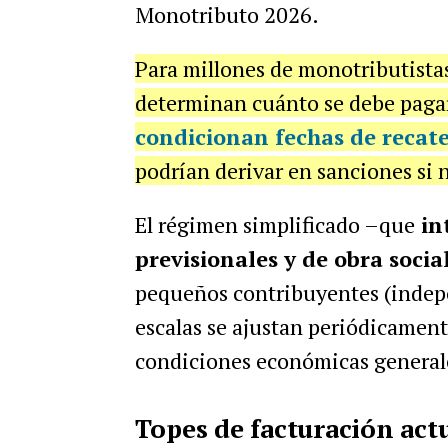
Monotributo 2026.
Para millones de monotributistas,
determinan cuánto se debe paga
condicionan fechas de recate
podrían derivar en sanciones si 
El régimen simplificado –que
in
previsionales y de obra socia
pequeños contribuyentes (indepe
escalas se ajustan periódicamente
condiciones económicas general
Topes de facturación act