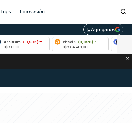
rtups
Innovación
Agreganos
library_add
um
(-1,58%)
Bitcoin
(0,05%)
Ethereum
(1,
8
u$s 64.481,00
u$s 1896,80
DE DE BITCOIN Y ESTA SEÑAL DEFINE LOS PRECIOS DE AG