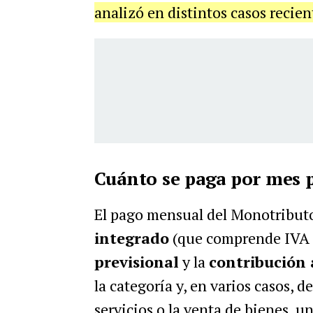
analizó en distintos casos recie
Cuánto se paga por mes p
El pago mensual del Monotributo
integrado
(que comprende IVA e
previsional
y la
contribución a
la categoría y, en varios casos, de
servicios o la venta de bienes, u