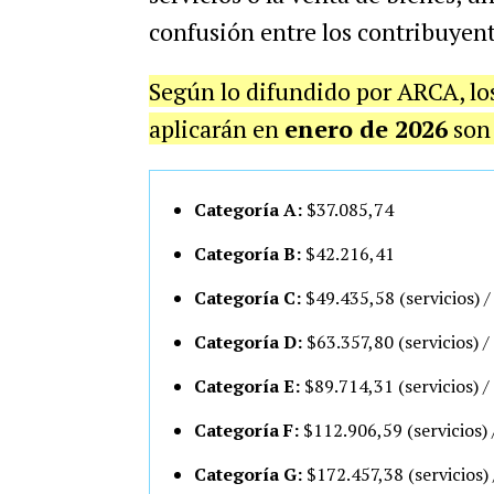
confusión entre los contribuyent
Según lo difundido por ARCA, lo
aplicarán en
enero de 2026
son
Categoría A:
$37.085,74
Categoría B:
$42.216,41
Categoría C:
$49.435,58 (servicios) 
Categoría D:
$63.357,80 (servicios) 
Categoría E:
$89.714,31 (servicios) 
Categoría F:
$112.906,59 (servicios) 
Categoría G:
$172.457,38 (servicios)