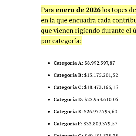
Para
enero de 2026
los topes de
en la que encuadra cada contribu
que vienen rigiendo durante el ú
por categoría:
Categoría A:
$8.992.597,87
Categoría B:
$13.175.201,52
Categoría C:
$18.473.166,15
Categoría D:
$22.934.610,05
Categoría E:
$26.977.793,60
Categoría F:
$33.809.379,57
Categoría G:
$40.431.835,35