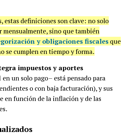
 estas definiciones son clave: no solo
r mensualmente, sino que también
gorización y obligaciones fiscales
que
no se cumplen en tiempo y forma.
tegra impuestos y aportes
l
en un solo pago– está pensado para
ndientes o con baja facturación), y sus
 en función de la inflación y de las
es.
ualizados