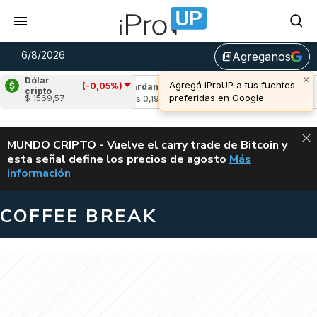
6/8/2026
Agreganos
library_add
×
Dólar
Agregá iProUP a tus fuentes
(-0,05%)
-1,87%)
Cardano
(-4,05%)
Avalanche
(-4,
cripto
preferidas en Google
$ 1569,57
u$s 0,19
u$s 6,41
ALERTA
MUNDO CRIPTO - Vuelve el carry trade de Bitcoin y
esta señal define los precios de agosto
Más
VUELVE EL CAR
información
COFFEE BREAK