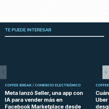
TE PUEDE INTERESAR
COFFEE BREAK /
COMERCIO ELECTRÓNICO
COFFEE
Meta lanzó Seller, una app con
Cuán
IA para vender más en
Uber 
Facebook Marketplace desde
desg