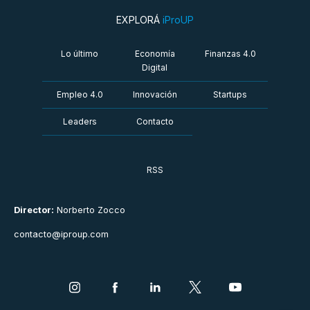
EXPLORÁ
iProUP
Lo último
Economía
Finanzas 4.0
Digital
Empleo 4.0
Innovación
Startups
Leaders
Contacto
RSS
Director:
Norberto Zocco
contacto@iproup.com