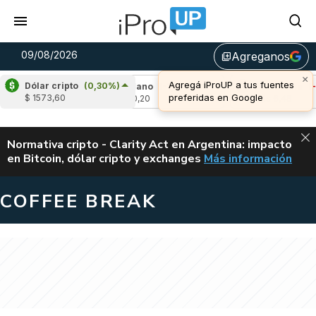
09/08/2026
Agreganos
library_add
×
Agregá iProUP a tus fuentes
Dólar cripto
(0,30%)
0,24%)
Cardano
(-1,81%)
Avalanche
(-0,4
preferidas en Google
$ 1573,60
u$s 0,20
u$s 6,48
ALERTA
Normativa cripto - Clarity Act en Argentina: impacto
en Bitcoin, dólar cripto y exchanges
Más información
CLARITY ACT EN AR
COFFEE BREAK