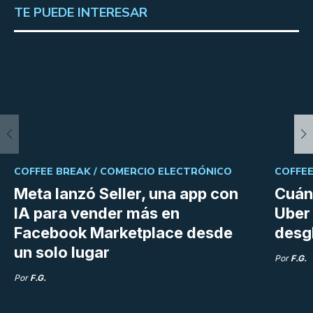
TE PUEDE INTERESAR
COFFEE BREAK /
COMERCIO ELECTRÓNICO
COFFEE
Meta lanzó Seller, una app con
Cuán
IA para vender más en
Uber 
Facebook Marketplace desde
desg
un solo lugar
Por
F.G.
Por
F.G.