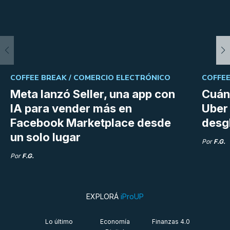
COFFEE BREAK /
COMERCIO ELECTRÓNICO
COFFEE
Meta lanzó Seller, una app con
Cuán
IA para vender más en
Uber 
Facebook Marketplace desde
desg
un solo lugar
Por
F.G.
Por
F.G.
EXPLORÁ
iProUP
Lo último
Economía
Finanzas 4.0