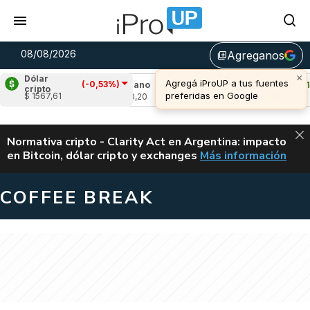
08/08/2026
Agreganos
library_add
×
Dólar
Agregá iProUP a tus fuentes
(-0,53%)
,16%)
Cardano
(-1,15%)
Avalanche
(1,50
cripto
preferidas en Google
$ 1567,61
u$s 0,20
u$s 6,52
ALERTA
Normativa cripto - Clarity Act en Argentina: impacto
en Bitcoin, dólar cripto y exchanges
Más información
CLARITY ACT EN AR
COFFEE BREAK