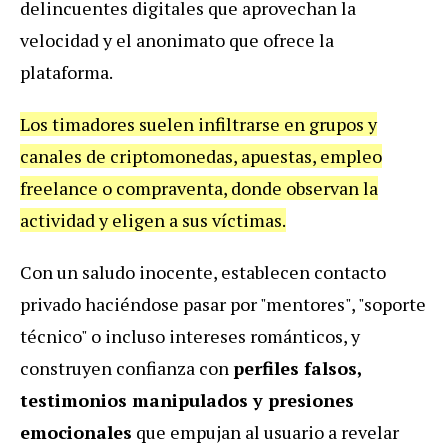
delincuentes digitales que aprovechan la
velocidad y el anonimato que ofrece la
plataforma.
Los timadores suelen infiltrarse en grupos y
canales de criptomonedas, apuestas, empleo
freelance o compraventa, donde observan la
actividad y eligen a sus víctimas.
Con un saludo inocente, establecen contacto
privado haciéndose pasar por "mentores", "soporte
técnico" o incluso intereses románticos, y
construyen confianza con
perfiles falsos,
testimonios manipulados y presiones
emocionales
que empujan al usuario a revelar