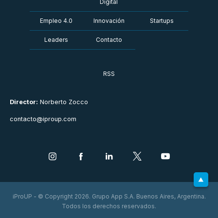
Digital
Empleo 4.0
Innovación
Startups
Leaders
Contacto
RSS
Director:
Norberto Zocco
contacto@iproup.com
iProUP - © Copyright 2026. Grupo App S.A. Buenos Aires, Argentina.
Todos los derechos reservados.