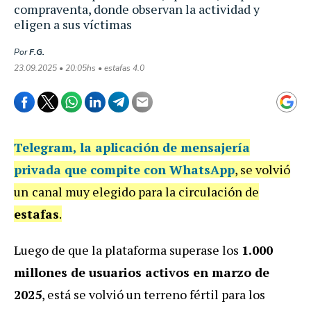
compraventa, donde observan la actividad y
eligen a sus víctimas
Por
F.G.
23.09.2025 • 20:05hs • estafas 4.0
Telegram
, la aplicación de mensajería
privada que compite con WhatsApp
, se volvió
un
canal muy elegido para la circulación de
estafas
.
Luego de que la plataforma superase los
1.000
millones de usuarios activos en marzo de
2025
, está se volvió un terreno fértil para los