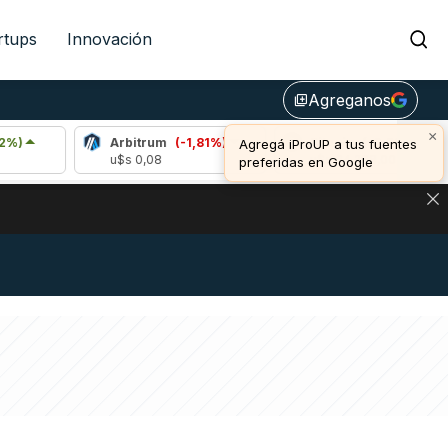
rtups
Innovación
Agreganos
library_add
×
Arbitrum
(-1,81%)
Bitcoin
(-0,29%)
Agregá iProUP a tus fuentes
u$s 0,08
u$s 64.288,00
preferidas en Google
DE DE BITCOIN Y ESTA SEÑAL DEFINE LOS PRECIOS DE AG