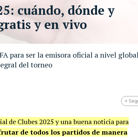
25: cuándo, dónde y
gratis y en vivo
 para ser la emisora oficial a nivel global
egral del torneo
+ Seg
ial de Clubes 2025 y una buena noticia para
frutar de todos los partidos de manera