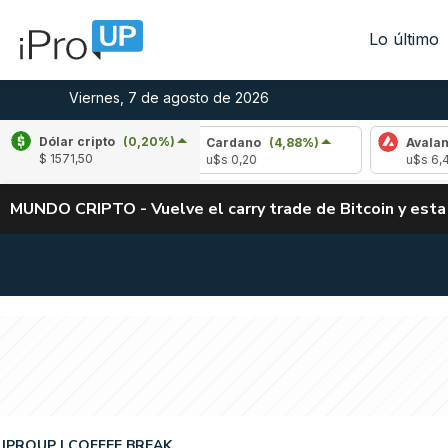
Lo último
Viernes, 7 de agosto de 2026
Dólar cripto
(0,20%)
(-1,69%)
Cardano
(4,88%)
Avalanche
(-3
$ 1571,50
u$s 0,20
u$s 6,42
MUNDO CRIPTO - Vuelve el carry trade de Bitcoin y esta
IPROUP
COFFEE BREAK