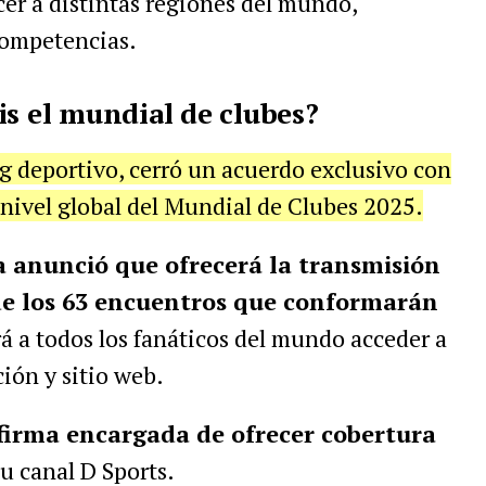
cer a distintas regiones del mundo,
competencias.
is el mundial de clubes?
g deportivo, cerró un acuerdo exclusivo con
a nivel global del Mundial de Clubes 2025.
a anunció que ofrecerá la transmisión
 de los 63 encuentros que conformarán
rá a todos los fanáticos del mundo acceder a
ción y sitio web.
 firma encargada de ofrecer cobertura
su canal D Sports.