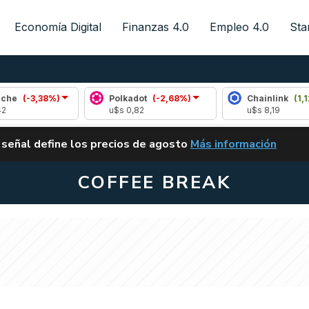
Economía Digital
Finanzas 4.0
Empleo 4.0
Sta
,38%)
Polkadot
(-2,68%)
Chainlink
(1,12%)
u$s 0,82
u$s 8,19
ALERTA
 señal define los precios de agosto
Más información
VUELVE EL CARRY TRA
COFFEE BREAK