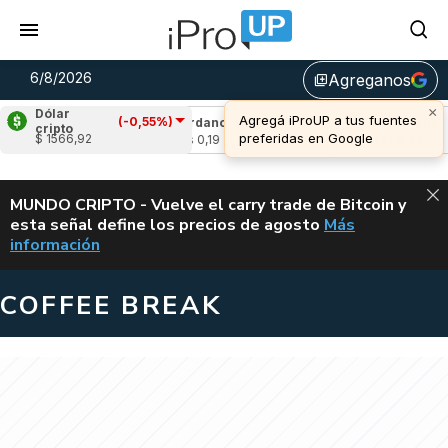
6/8/2026
Agreganos
library_add
×
Dólar
Agregá iProUP a tus fuentes
(-0,55%)
-0,91%)
Cardano
(0,04%)
Avalanche
(-0,
cripto
preferidas en Google
$ 1566,92
u$s 0,19
u$s 6,64
ALERTA
MUNDO CRIPTO - Vuelve el carry trade de Bitcoin y
esta señal define los precios de agosto
Más
VUELVE EL CAR
información
COFFEE BREAK