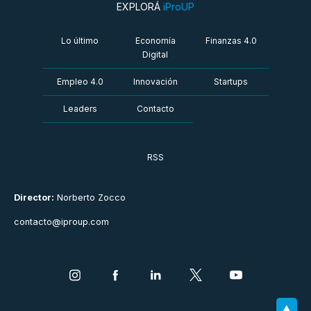
EXPLORÁ
iProUP
Lo último
Economía
Finanzas 4.0
Digital
Empleo 4.0
Innovación
Startups
Leaders
Contacto
RSS
Director:
Norberto Zocco
contacto@iproup.com