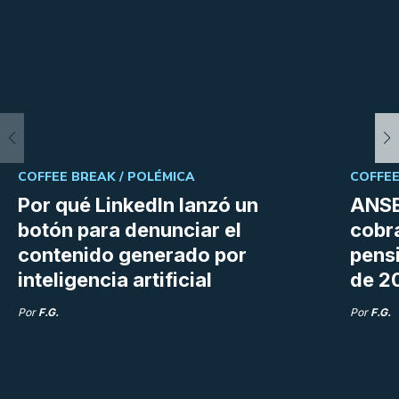
COFFEE BREAK /
POLÉMICA
COFFEE
Por qué LinkedIn lanzó un
ANSE
botón para denunciar el
cobra
contenido generado por
pens
inteligencia artificial
de 2
Por
F.G.
Por
F.G.