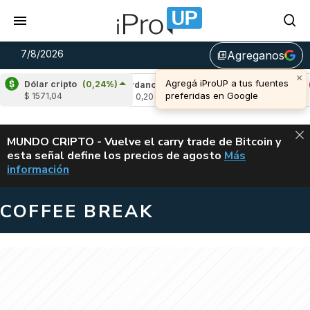
7/8/2026
Agreganos
library_add
×
Agregá iProUP a tus fuentes
Dólar cripto
(0,24%)
-1,26%)
Cardano
(6,06%)
Avalanche
(-2,
preferidas en Google
$ 1571,04
u$s 0,20
u$s 6,44
ALERTA
MUNDO CRIPTO - Vuelve el carry trade de Bitcoin y
esta señal define los precios de agosto
Más
VUELVE EL CAR
información
COFFEE BREAK