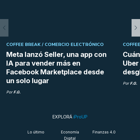
COFFEE BREAK /
COMERCIO ELECTRÓNICO
COFFEE
Meta lanzó Seller, una app con
Cuán
IA para vender más en
Uber 
Facebook Marketplace desde
desg
un solo lugar
Por
F.G.
Por
F.G.
EXPLORÁ
iProUP
Lo último
Economía
Finanzas 4.0
Digital