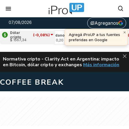
07/08/2026
Agreganos
library_add
×
Dólar
Agregá iProUP a tus fuentes
(-0,08%)
-0,80%)
Cardano
(-0,21%)
Avalanche
(-0,
cripto
preferidas en Google
$ 1567,34
u$s 0,20
u$s 6,45
ALERTA
Normativa cripto - Clarity Act en Argentina: impacto
en Bitcoin, dólar cripto y exchanges
Más información
CLARITY ACT EN AR
COFFEE BREAK