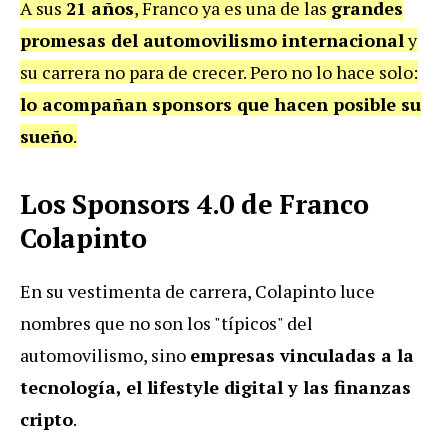
A sus
21 años
, Franco ya es una de las
grandes
promesas del automovilismo internacional
y
su carrera no para de crecer. Pero no lo hace solo:
lo acompañan sponsors que hacen posible su
sueño
.
Los Sponsors 4.0 de Franco
Colapinto
En su vestimenta de carrera, Colapinto luce
nombres que no son los "típicos" del
automovilismo, sino
empresas vinculadas a la
tecnología, el lifestyle digital y las finanzas
cripto
.