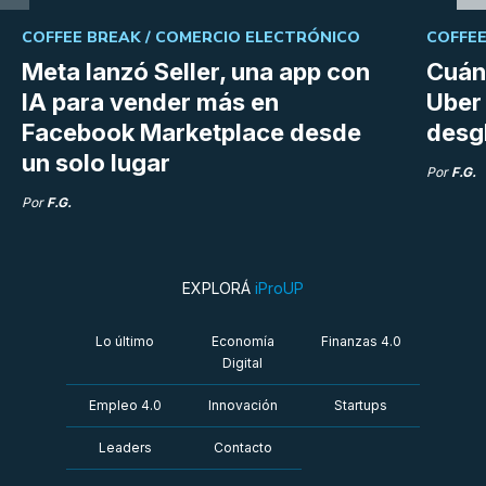
COFFEE BREAK /
COMERCIO ELECTRÓNICO
COFFEE
Meta lanzó Seller, una app con
Cuán
IA para vender más en
Uber 
Facebook Marketplace desde
desg
un solo lugar
Por
F.G.
Por
F.G.
EXPLORÁ
iProUP
Lo último
Economía
Finanzas 4.0
Digital
Empleo 4.0
Innovación
Startups
Leaders
Contacto