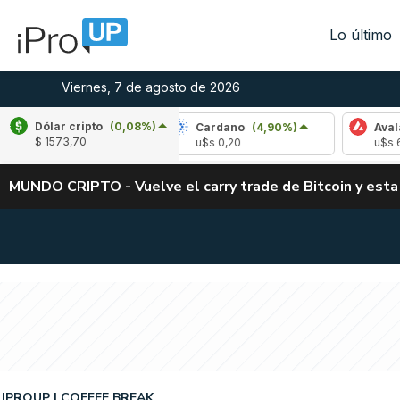
Lo último
Viernes, 7 de agosto de 2026
Dólar cripto
(0,08%)
e
(-1,72%)
Cardano
(4,90%)
Avalanche
(
$ 1573,70
03
u$s 0,20
u$s 6,47
MUNDO CRIPTO - Vuelve el carry trade de Bitcoin y esta
IPROUP
COFFEE BREAK