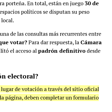
ra porteña. En total, están en juego
30 de
s espacios políticos se disputan su peso
local.
 una de las consultas más recurrentes entre
que votar?
Para dar respuesta, la
Cámara
litó el acceso al
padrón definitivo
desde
n electoral?
lugar de votación a través del sitio oficial
la página, deben completar un formulario