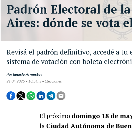
Padrón Electoral de l
Aires: dónde se vota e
Revisá el padrón definitivo, accedé a tu 
sistema de votación con boleta electrón
Por
Ignacio Armestoy
21.04.2025 • 18:34hs • Elecciones
El próximo
domingo 18 de ma
la
Ciudad Autónoma de Bueno