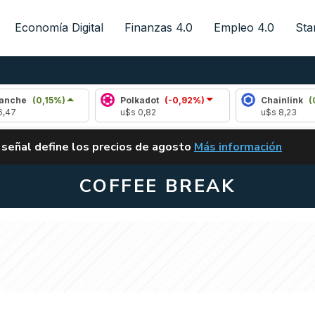
Economía Digital
Finanzas 4.0
Empleo 4.0
Sta
0,15%)
Polkadot
(-0,92%)
Chainlink
(0,76%)
u$s 0,82
u$s 8,23
ALERTA
 señal define los precios de agosto
Más información
VUELVE EL CARRY TRA
COFFEE BREAK