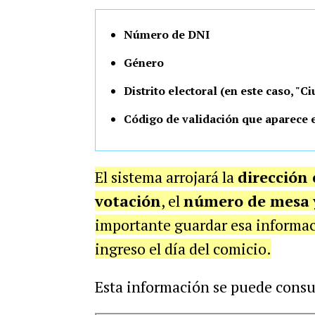
Número de DNI
Género
Distrito electoral (en este caso, 
Código de validación que aparece 
El sistema arrojará la
dirección 
votación
, el
número de mesa
importante guardar esa informaci
ingreso el día del comicio.
Esta información se puede consu