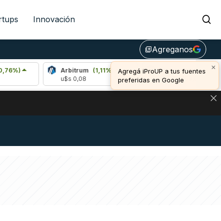
rtups
Innovación
Agreganos
library_add
×
Arbitrum
(1,11%)
Bitcoin
(0,75%)
Agregá iProUP a tus fuentes
u$s 0,08
u$s 65.009,00
preferidas en Google
DE DE BITCOIN Y ESTA SEÑAL DEFINE LOS PRECIOS DE AG