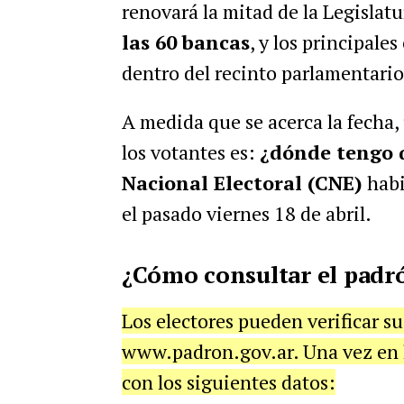
renovará la mitad de la Legislatu
las 60 bancas
, y los principale
dentro del recinto parlamentario 
A medida que se acerca la fecha,
los votantes es:
¿dónde tengo 
Nacional Electoral (CNE)
habi
el pasado viernes 18 de abril.
¿Cómo consultar el padró
Los electores pueden verificar su 
www.padron.gov.ar. Una vez en 
con los siguientes datos: