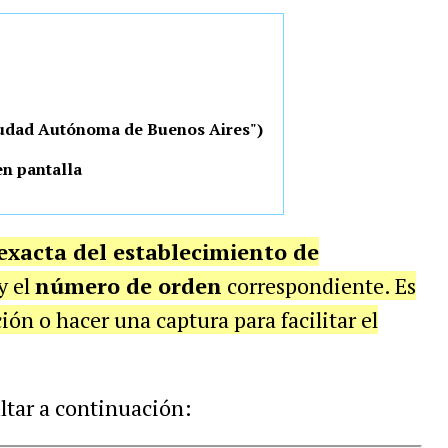
"Ciudad Autónoma de Buenos Aires")
en pantalla
exacta del establecimiento de
y el
número de orden
correspondiente. Es
ón o hacer una captura para facilitar el
ltar a continuación: