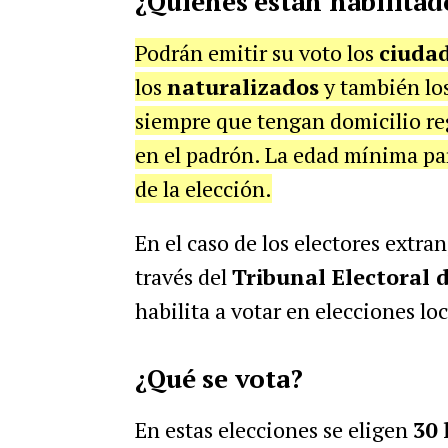
¿Quiénes están habilitad
Podrán emitir su voto los
ciudad
los
naturalizados
y también lo
siempre que tengan domicilio reg
en el padrón. La edad mínima pa
de la elección.
En el caso de los electores extra
través del
Tribunal Electoral 
habilita a votar en elecciones lo
¿Qué se vota?
En estas elecciones se eligen
30 