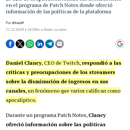
en el programa de Patch Notes donde ofreció
información de las políticas de la plataforma
Por
iProUP
11.12.2024 • 16:00hs • Redes sociales
Daniel Clancy
, CEO de Twitch,
respondió a las
criticas y preocupaciones de los streamers
sobre la disminución de ingresos en sus
canales
, un fenómeno que varios califican como
apocalíptico.
Durante un programa Patch Notes,
Clancy
ofreció información sobre las políticas