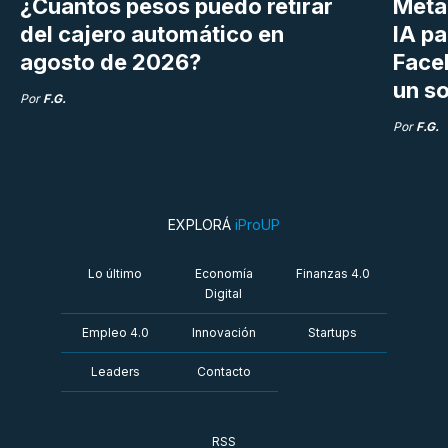
¿Cuántos pesos puedo retirar
Meta 
del cajero automático en
IA p
agosto de 2026?
Face
un so
Por
F.G.
Por
F.G.
EXPLORÁ
iProUP
Lo último
Economía
Finanzas 4.0
Digital
Empleo 4.0
Innovación
Startups
Leaders
Contacto
RSS