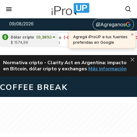
09/08/2026
Agreganos
library_add
×
Agregá iProUP a tus fuentes
Dólar cripto
(0,36%)
7%)
Cardano
(-0,29%)
Avalanche
(-1,09%
preferidas en Google
$ 1574,99
u$s 0,20
u$s 6,49
ALERTA
Normativa cripto - Clarity Act en Argentina: impacto
en Bitcoin, dólar cripto y exchanges
Más información
CLARITY ACT EN AR
COFFEE BREAK