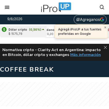
9/8/2026
Agreganos
library_add
×
Agregá iProUP a tus fuentes
Dólar cripto
(0,50%)
-0,03%)
Cardano
(-1,94%)
Avalanche
(-1,1
preferidas en Google
$ 1575,78
u$s 0,20
u$s 6,44
ALERTA
Normativa cripto - Clarity Act en Argentina: impacto
en Bitcoin, dólar cripto y exchanges
Más información
CLARITY ACT EN AR
COFFEE BREAK