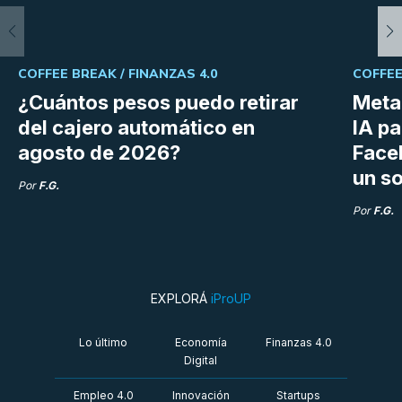
COFFEE BREAK /
FINANZAS 4.0
COFFEE
¿Cuántos pesos puedo retirar
Meta 
del cajero automático en
IA p
agosto de 2026?
Face
un so
Por
F.G.
Por
F.G.
EXPLORÁ
iProUP
Lo último
Economía
Finanzas 4.0
Digital
Empleo 4.0
Innovación
Startups