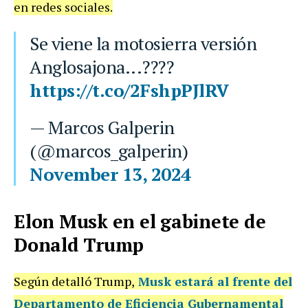
en redes sociales.
Se viene la motosierra versión
Anglosajona...????
https://t.co/2FshpPJlRV
— Marcos Galperin
(@marcos_galperin)
November 13, 2024
Elon Musk en el gabinete de
Donald Trump
Según detalló Trump,
Musk estará al frente del
Departamento de Eficiencia Gubernamental