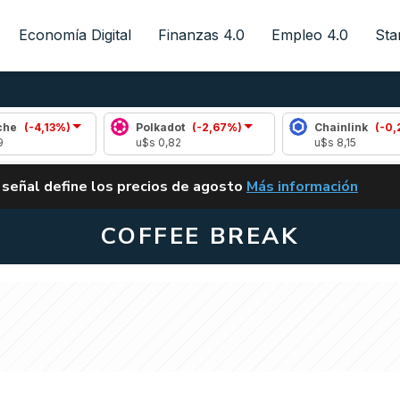
Economía Digital
Finanzas 4.0
Empleo 4.0
Sta
3%)
Polkadot
(-2,67%)
Chainlink
(-0,28%)
u$s 0,82
u$s 8,15
ALERTA
 señal define los precios de agosto
Más información
VUELVE EL CARRY TRA
COFFEE BREAK