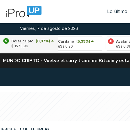
Lo último
Viernes, 7 de agosto de 2026
Dólar cripto
(0,37%)
-2,54%)
Cardano
(5,39%)
Avalanche
(-4,1
$ 1573,96
u$s 0,20
u$s 6,39
MUNDO CRIPTO - Vuelve el carry trade de Bitcoin y esta
IPROUP
COFFEE BREAK