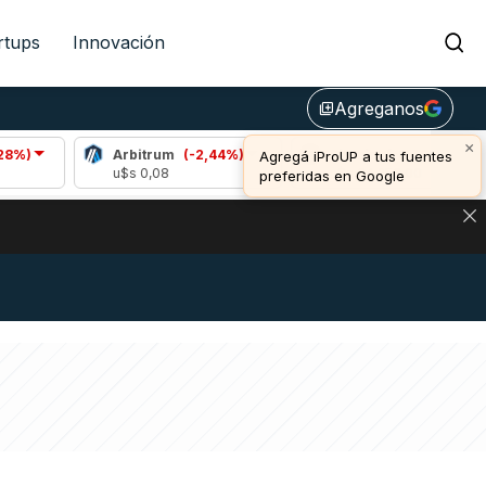
rtups
Innovación
Agreganos
library_add
×
Arbitrum
(-2,44%)
Bitcoin
(-0,59%)
Agregá iProUP a tus fuentes
u$s 0,08
u$s 64.253,00
preferidas en Google
DE DE BITCOIN Y ESTA SEÑAL DEFINE LOS PRECIOS DE AG