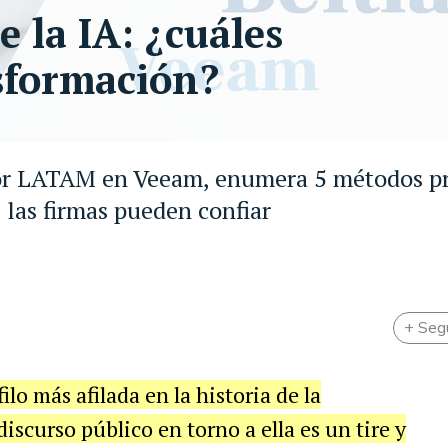
e la IA: ¿cuáles
nsformación?
ector LATAM en Veeam, enumera 5 métodos p
 las firmas pueden confiar
+ Seg
ilo más afilada en la historia de la
iscurso público en torno a ella es un tire y