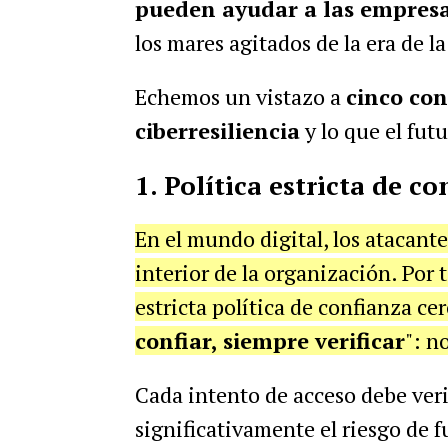
pueden ayudar a las empresa
los mares agitados de la era de la
Echemos un vistazo a
cinco con
ciberresiliencia
y lo que el fut
1. Política estricta de c
En el mundo digital, los atacant
interior de la organización. Por 
estricta política de confianza cer
confiar, siempre verificar
": n
Cada intento de acceso debe veri
significativamente el riesgo de f