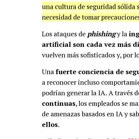
una cultura de seguridad sólida s
necesidad de tomar precauciones 
Los ataques de
phishing
y la
ing
artificial son cada vez más di
vuelven más sofisticados y, por l
Una
fuerte conciencia de seg
a reconocer incluso comportamien
podrían generar la IA. A través d
continuas
, los empleados se ma
de amenazas basados en IA y sa
ellos
.