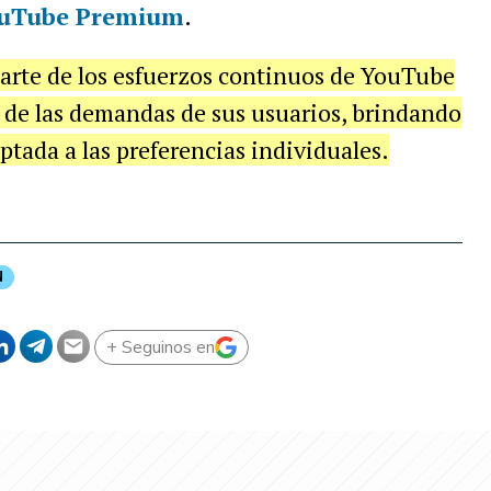
uTube Premium
.
arte de los esfuerzos continuos de YouTube
 de las demandas de sus usuarios, brindando
ptada a las preferencias individuales.
N
+ Seguinos en