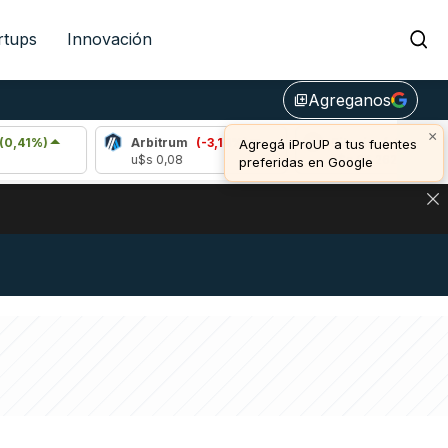
rtups
Innovación
Agreganos
library_add
×
Arbitrum
(-3,14%)
Bitcoin
(-0,59%)
Agregá iProUP a tus fuentes
u$s 0,08
u$s 64.262,00
preferidas en Google
DE DE BITCOIN Y ESTA SEÑAL DEFINE LOS PRECIOS DE AG