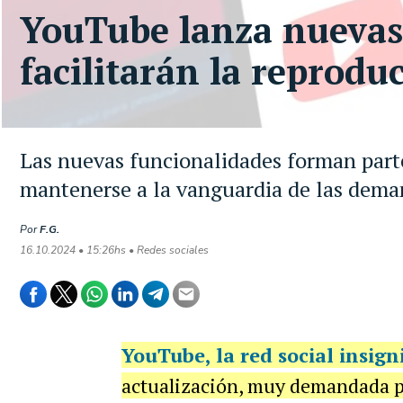
YouTube lanza nuevas
facilitarán la reprodu
Las nuevas funcionalidades forman parte
mantenerse a la vanguardia de las dema
Por
F.G.
16.10.2024 • 15:26hs • Redes sociales
YouTube
, la red social insig
actualización, muy demandada po