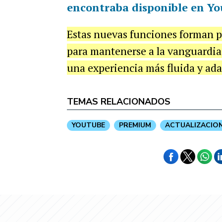
encontraba disponible en
Yo
Estas nuevas funciones forman p
para mantenerse a la vanguardia
una experiencia más fluida y ada
TEMAS RELACIONADOS
YOUTUBE
PREMIUM
ACTUALIZACIO