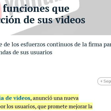
 funciones que
cción de sus videos
 de los esfuerzos continuos de la firma pa
ndas de sus usuarios
+ Seg
nia de videos
, anunció una nueva
r los usuarios, que promete mejorar la