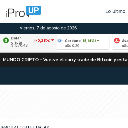
Lo último
Viernes, 7 de agosto de 2026
Dólar
(-0,28%)
ple
(-2,54%)
Cardano
(5,14%)
Avalanche
cripto
$ 1570,48
 1,04
u$s 0,20
u$s 6,41
MUNDO CRIPTO - Vuelve el carry trade de Bitcoin y esta
IPROUP
COFFEE BREAK