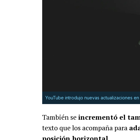
YouTube introdujo nuevas actualizaciones en 
También se
incrementó el tam
texto que los acompaña para
ada
posición horizontal
.