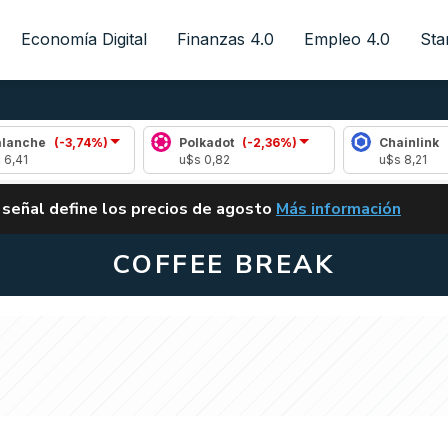
Economía Digital
Finanzas 4.0
Empleo 4.0
Sta
(-3,74%)
Polkadot
(-2,36%)
Chainlink
(0,41%)
u$s 0,82
u$s 8,21
ALERTA
 señal define los precios de agosto
Más información
VUELVE EL CARRY TRA
COFFEE BREAK