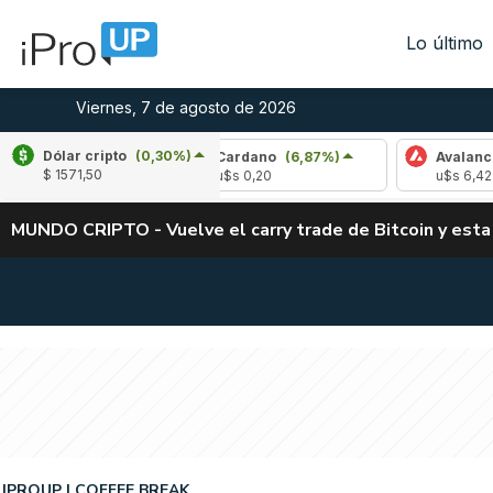
Lo último
Viernes, 7 de agosto de 2026
Dólar cripto
(0,30%)
,34%)
Cardano
(6,87%)
Avalanche
(-4,37
$ 1571,50
u$s 0,20
u$s 6,42
MUNDO CRIPTO - Vuelve el carry trade de Bitcoin y esta
IPROUP
COFFEE BREAK