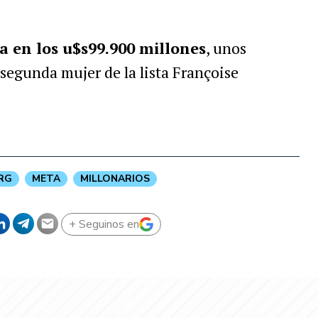
a en los u$s99.900 millones
, unos
segunda mujer de la lista Françoise
.
RG
META
MILLONARIOS
+ Seguinos en