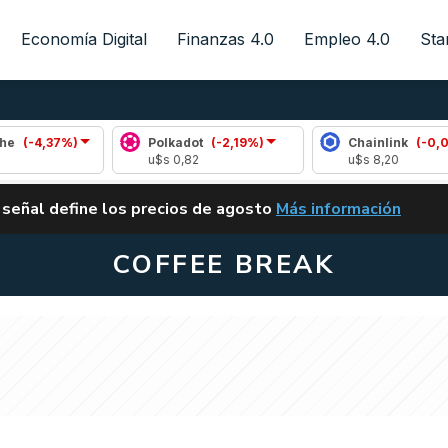
Economía Digital
Finanzas 4.0
Empleo 4.0
Sta
%)
Polkadot
(-2,19%)
Chainlink
(-0,01%)
u$s 0,82
u$s 8,20
ALERTA
 señal define los precios de agosto
Más información
VUELVE EL CARRY TRA
COFFEE BREAK