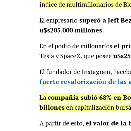
índice de multimillonarios de B
El empresario
superó a Jeff Be
u$s205.000 millones
.
En el podio de millonarios
el pr
Tesla y SpaceX, que posee
u$s25
El fundador de Instagram, Faceb
fuerte revalorización de las
La
compañía subió 68% en Bol
billones
en capitalización bursá
A partir de esto,
el valor de l