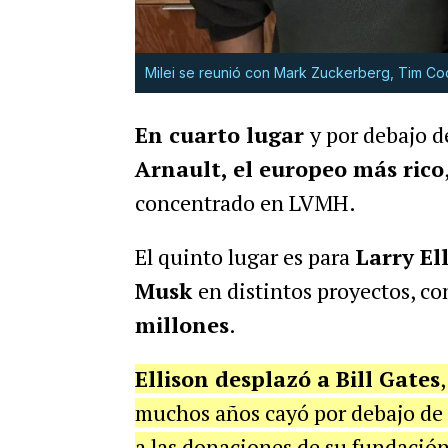
Milei se reunió con Mark Zuckerberg, Tim Co
En cuarto lugar
y por debajo d
Arnault, el europeo más rico
concentrado en LVMH.
El quinto lugar es para
Larry El
Musk
en distintos proyectos, co
millones
.
Ellison desplazó a Bill Gates
muchos años cayó por debajo de 
a las donaciones de su fundació