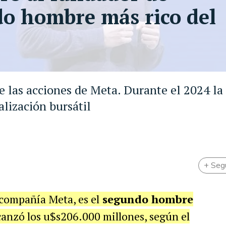
do hombre más rico del
de las acciones de Meta. Durante el 2024 la
lización bursátil
+ Seg
 compañía Meta, es el
segundo hombre
canzó los u$s206.000 millones, según el