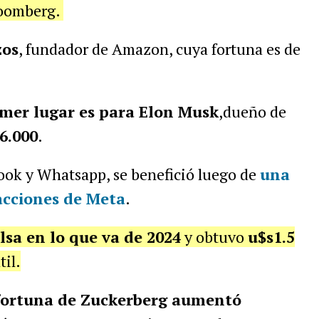
loomberg.
zos
, fundador de Amazon, cuya fortuna es de
imer lugar es para Elon Musk
,dueño de
6.000
.
ook y Whatsapp, se benefició luego de
una
 acciones de Meta
.
sa en lo que va de 2024
y obtuvo
u$s1.5
til.
a fortuna de Zuckerberg aumentó