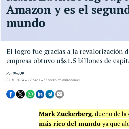
Amazon y es el segun
mundo
El logro fue gracias a la revalorización 
empresa obtuvo u$s1.5 billones de capita
Por
iProUP
07.10.2024 • 17:54hs • El podio de millonarios
Mark Zuckerberg
, dueño de la
más rico del mundo
ya que al