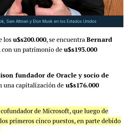
ok, Sam Altman y Elon Musk en los Estados Unidos
e los
u$s200.000
, se encuentra
Bernard
, con un patrimonio de
u$s193.000
lison fundador de Oracle y socio de
n una capitalización de
u$s176.000
, cofundador de Microsoft, que luego de
los primeros cinco puestos, en parte debido
n