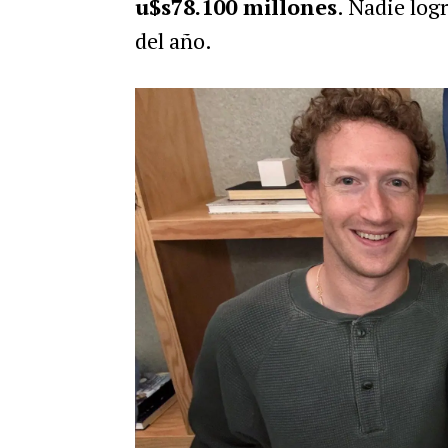
u$s78.100 millones
. Nadie log
del año.