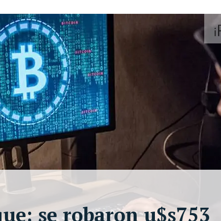
ue: se robaron u$s753