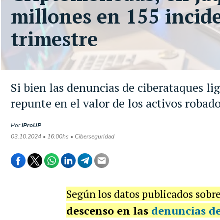
millones en 155 incid
trimestre
Si bien las denuncias de ciberataques li
repunte en el valor de los activos robado
Por
iProUP
03.10.2024 • 16:00hs • Ciberseguridad
Según los datos publicados sobre
descenso en las
denuncias de