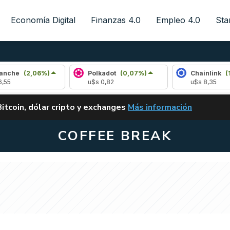
Economía Digital
Finanzas 4.0
Empleo 4.0
Sta
06%)
Polkadot
(0,07%)
Chainlink
(1,51%)
u$s 0,82
u$s 8,35
ALERTA
Bitcoin, dólar cripto y exchanges
Más información
CLARITY ACT EN ARGENTI
COFFEE BREAK