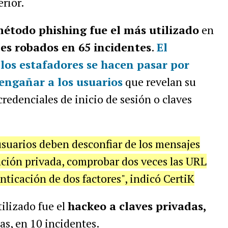
erior.
étodo phishing fue el más utilizado
en
es robados en 65 incidentes
.
El
 los estafadores se hacen pasar por
 engañar a los usuarios
que revelan su
redenciales de inicio de sesión o claves
 usuarios deben desconfiar de los mensajes
ación privada, comprobar dos veces las URL
enticación de dos factores", indicó CertiK
ilizado fue el
hackeo a claves privadas,
as, en 10 incidentes.