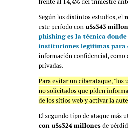
frente al 14,4% del trimestre ant
Según los distintos estudios, el
m
este período con
u$s343 millon
phishing es la técnica donde
instituciones legítimas para
información confidencial, como c
privadas.
Para evitar un ciberataque, "los
no solicitados que piden inform
de los sitios web y activar la aut
El segundo tipo de ataque más ut
con u$s324 millones
de pérdid