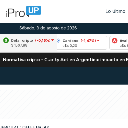
Lo último
Sábado, 8 de agosto de 2026
Dólar cripto
(-0,16%)
(0,30%)
Cardano
(-1,47%)
Avalanche
(2,
$ 1567,88
u$s 0,20
u$s 6,55
Normativa cripto - Clarity Act en Argentina: impacto en 
IPROUP
COFFEE BREAK