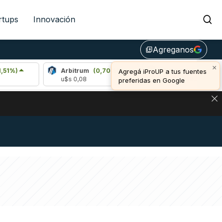
rtups
Innovación
Agreganos
library_add
×
Arbitrum
(0,70%)
Bitcoin
(-0,08%)
Agregá iProUP a tus fuentes
u$s 0,08
u$s 64.949,00
preferidas en Google
NA: IMPACTO EN BITCOIN, DÓLAR CRIPTO Y EXCHANGES