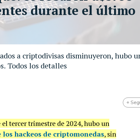
entes durante el último
gados a criptodivisas disminuyeron, hubo u
s. Todos los detalles
+ Seg
 el tercer trimestre de 2024, hubo un
 los hackeos de criptomonedas
, sin