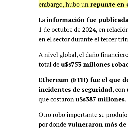
embargo, hubo un
repunte en e
La
información fue publicad
1 de octubre de 2024, en relació
en el sector durante el tercer tri
A nivel global, el daño financie
total de
u$s753 millones robad
Ethereum (ETH) fue el que 
incidentes de seguridad
, con 
que costaron
u$s387 millones
.
Otro robo importante se produj
por donde
vulneraron más de 