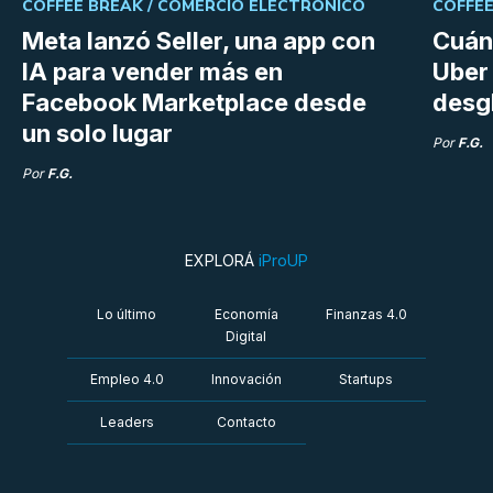
COFFEE BREAK /
COMERCIO ELECTRÓNICO
COFFEE
Meta lanzó Seller, una app con
Cuán
IA para vender más en
Uber 
Facebook Marketplace desde
desg
un solo lugar
Por
F.G.
Por
F.G.
EXPLORÁ
iProUP
Lo último
Economía
Finanzas 4.0
Digital
Empleo 4.0
Innovación
Startups
Leaders
Contacto