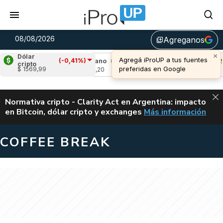
08/08/2026
Agreganos
library_add
×
Dólar
Agregá iProUP a tus fuentes
(-0,41%)
51%)
Cardano
(0,76%)
Avalanche
(2,39
cripto
preferidas en Google
$ 1569,99
u$s 0,20
u$s 6,53
ALERTA
Normativa cripto - Clarity Act en Argentina: impacto
en Bitcoin, dólar cripto y exchanges
Más información
CLARITY ACT EN AR
COFFEE BREAK