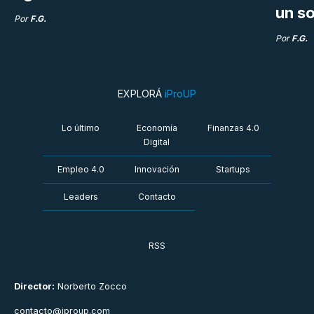
un so
Por
F.G.
Por
F.G.
EXPLORÁ
iProUP
Lo último
Economía
Finanzas 4.0
Digital
Empleo 4.0
Innovación
Startups
Leaders
Contacto
RSS
Director:
Norberto Zocco
contacto@iproup.com