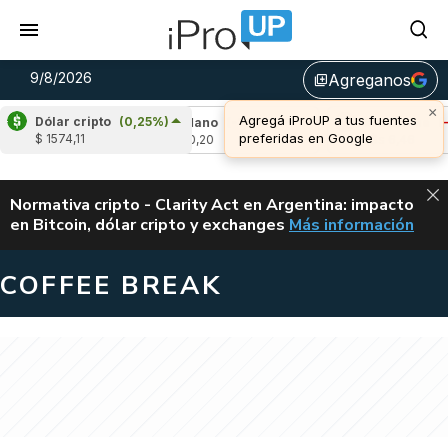
9/8/2026
Agreganos
library_add
×
Agregá iProUP a tus fuentes
Dólar cripto
(0,25%)
,22%)
Cardano
(-1,54%)
Avalanche
(-1,4
preferidas en Google
$ 1574,11
u$s 0,20
u$s 6,46
ALERTA
Normativa cripto - Clarity Act en Argentina: impacto
en Bitcoin, dólar cripto y exchanges
Más información
CLARITY ACT EN AR
COFFEE BREAK