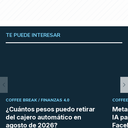
TE PUEDE INTERESAR
COFFEE BREAK /
FINANZAS 4.0
COFFEE
¿Cuántos pesos puedo retirar
Meta 
del cajero automático en
IA p
agosto de 2026?
Face