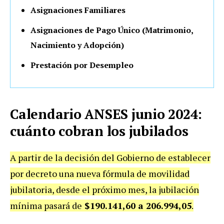
Asignaciones Familiares
Asignaciones de Pago Único (Matrimonio,
Nacimiento y Adopción)
Prestación por Desempleo
Calendario ANSES junio 2024:
cuánto cobran los jubilados
A partir de la decisión del Gobierno de establecer
por decreto una nueva fórmula de movilidad
jubilatoria, desde el próximo mes, la jubilación
mínima pasará de
$190.141,60 a 206.994,05
.