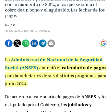
con un aumento de 8,8%, a los que se suma el
cobro de un bono y el aguinaldo. Las fechas de los
pagos
Por
F.G.
31.05.2024 • 16:15hs • Beneficio
La
Administración Nacional de la Seguridad
Social (ANSES)
anunció el
calendario de pagos
para beneficiarios de sus distintos programas para
junio 2024.
De acuerdo al calendario de pagos de
ANSES
, y lo
estipulado por el Gobierno, los
jubilados y