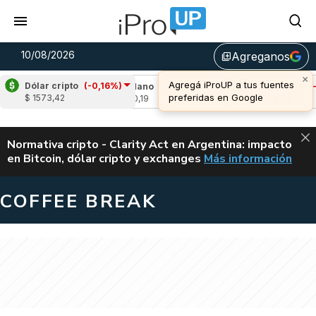
10/08/2026
Agreganos
library_add
×
Agregá iProUP a tus fuentes
Dólar cripto
(-0,16%)
,15%)
Cardano
(-1,97%)
Avalanche
(-1,49
preferidas en Google
$ 1573,42
u$s 0,19
u$s 6,46
ALERTA
Normativa cripto - Clarity Act en Argentina: impacto
en Bitcoin, dólar cripto y exchanges
Más información
CLARITY ACT EN AR
COFFEE BREAK