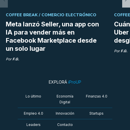
COFFEE BREAK /
COMERCIO ELECTRÓNICO
COFFEE
Meta lanzó Seller, una app con
Cuán
IA para vender más en
Uber 
Facebook Marketplace desde
desg
un solo lugar
Por
F.G.
Por
F.G.
EXPLORÁ
iProUP
Lo último
Economía
Finanzas 4.0
Digital
Empleo 4.0
Innovación
Startups
Leaders
Contacto