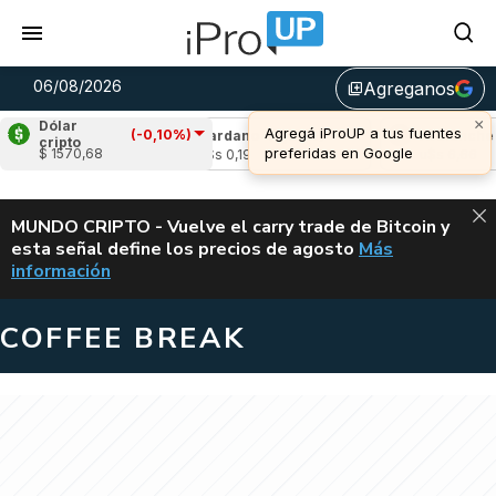
06/08/2026
Agreganos
library_add
×
Dólar
Agregá iProUP a tus fuentes
(-0,10%)
-0,71%)
Cardano
(0,29%)
Avalanche
(-0,
cripto
preferidas en Google
$ 1570,68
u$s 0,19
u$s 6,66
ALERTA
MUNDO CRIPTO - Vuelve el carry trade de Bitcoin y
esta señal define los precios de agosto
Más
VUELVE EL CAR
información
COFFEE BREAK