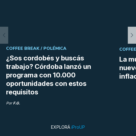
COFFEE BREAK /
POLÉMICA
COFFEE
¿Sos cordobés y buscás
La mu
trabajo? Córdoba lanzó un
nuev
programa con 10.000
infla
oportunidades con estos
requisitos
Por
F.G.
EXPLORÁ
iProUP