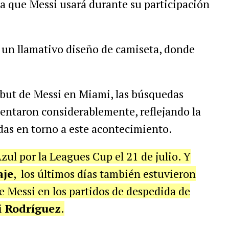
ta que Messi usará durante su participación
 un llamativo diseño de camiseta, donde
ebut de Messi en Miami, las búsquedas
entaron considerablemente, reflejando la
das en torno a este acontecimiento.
zul por la Leagues Cup el 21 de julio.
Y
aje
, los últimos días también estuvieron
de Messi en los partidos de despedida de
 Rodríguez
.