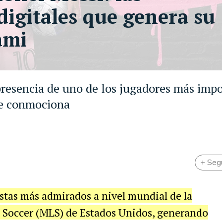
digitales que genera su
ami
 presencia de uno de los jugadores más imp
se conmociona
+ Seg
listas más admirados a nivel mundial de la
e Soccer (MLS) de Estados Unidos, generando