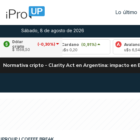
Lo último
Sábado, 8 de agosto de 2026
Dólar
(-0,30%)
%)
Cardano
(0,91%)
Avalanche
(1,62%)
cripto
$ 1568,50
u$s 0,20
u$s 6,54
Normativa cripto - Clarity Act en Argentina: impacto en 
IPROUP
COFFEE BREAK