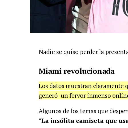
Nadie se quiso perder la present
Miami revolucionada
Los datos muestran claramente q
generó un fervor
inmenso onlin
Algunos de los temas que desper
"La insólita camiseta que usa