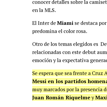
conocer detalles
sobre la camise
en la MLS.
El Inter de
Miami
se destaca por
predomina el color rosa.
Otro de los temas elegidos es D
relacionadas con este debut aum
emoción y la expectativa genera
Se espera que sea frente a Cruz A
Messi en los partidos homen
muy marcados
por la presencia 
Juan Román Riquelme
y
Maxi