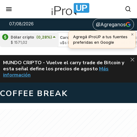
07/08/2026
Agreganos
library_add
×
Agregá iProUP a tus fuentes
Dólar cripto
(0,28%)
le
(-1,17%)
Cardano
(4,67%)
Avalanche
preferidas en Google
$ 1571,02
1,03
u$s 0,20
u$s 6,42
ALERTA
MUNDO CRIPTO - Vuelve el carry trade de Bitcoin y
esta señal define los precios de agosto
Más
VUELVE EL CAR
información
COFFEE BREAK