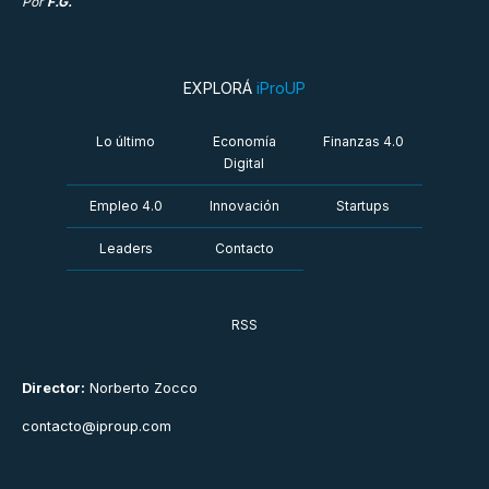
Por
F.G.
EXPLORÁ
iProUP
Lo último
Economía
Finanzas 4.0
Digital
Empleo 4.0
Innovación
Startups
Leaders
Contacto
RSS
Director:
Norberto Zocco
contacto@iproup.com