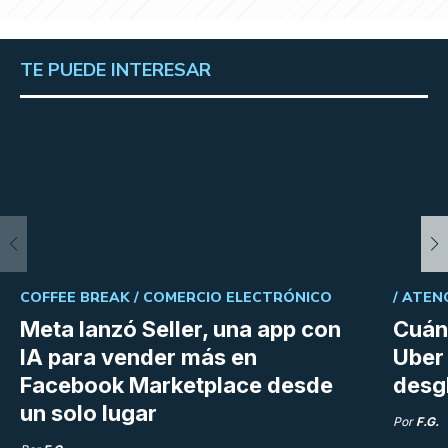
TE PUEDE INTERESAR
COFFEE BREAK /
COMERCIO ELECTRÓNICO
/
ATEN
Meta lanzó Seller, una app con
Cuán
IA para vender más en
Uber 
Facebook Marketplace desde
desg
un solo lugar
Por
F.G.