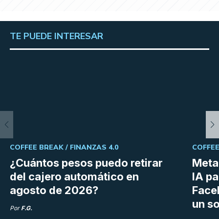
TE PUEDE INTERESAR
COFFEE BREAK /
FINANZAS 4.0
COFFEE
¿Cuántos pesos puedo retirar
Meta 
del cajero automático en
IA p
agosto de 2026?
Face
un so
Por
F.G.