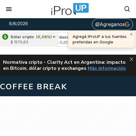
8/8/2026
Agreganos
library_add
×
Agregá iProUP a tus fuentes
Dólar cripto
(0,06%)
(2,08%)
Cardano
(-0,26%)
Avalanche
(1,
preferidas en Google
$ 1570,63
u$s 0,20
u$s 6,53
ALERTA
Normativa cripto - Clarity Act en Argentina: impacto
en Bitcoin, dólar cripto y exchanges
Más información
CLARITY ACT EN AR
COFFEE BREAK