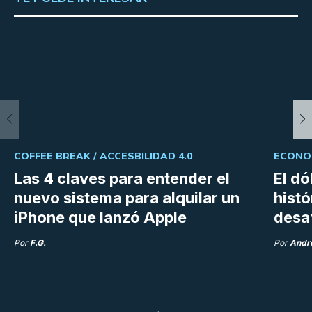
COFFEE BREAK /
ACCESBILIDAD 4.0
ECONOM
Las 4 claves para entender el
El dó
nuevo sistema para alquilar un
histó
iPhone que lanzó Apple
desaf
Por
F.G.
Por
Andr