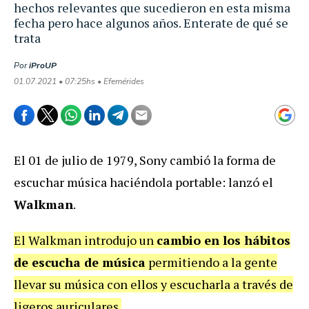
hechos relevantes que sucedieron en esta misma
fecha pero hace algunos años. Enterate de qué se
trata
Por
iProUP
01.07.2021 • 07:25hs • Efemérides
El 01 de julio de 1979, Sony cambió la forma de
escuchar música haciéndola portable: lanzó el
Walkman
.
El Walkman introdujo un
cambio en los hábitos
de escucha de música
permitiendo a la gente
llevar su música con ellos y escucharla a través de
ligeros auriculares.