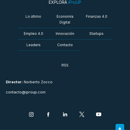
EXPLORÁ
iProUP
Lo último
Economía
Finanzas 4.0
Digital
Empleo 4.0
Innovación
Startups
Leaders
Contacto
RSS
Director:
Norberto Zocco
contacto@iproup.com