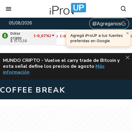
05/08/2026
Agreganos
library_add
×
Dólar
Agregá iProUP a tus fuentes
(-0,07%)
%)
Cardano
(-0,21%)
Avalanche
(-0,58%)
cripto
preferidas en Google
$ 1570,58
u$s 0,19
u$s 6,67
ALERTA
MUNDO CRIPTO - Vuelve el carry trade de Bitcoin y
esta señal define los precios de agosto
Más
VUELVE EL CAR
información
COFFEE BREAK