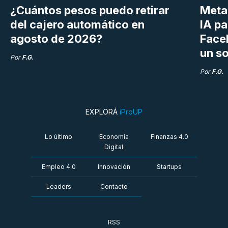
¿Cuántos pesos puedo retirar
Meta 
del cajero automático en
IA p
agosto de 2026?
Face
un so
Por
F.G.
Por
F.G.
EXPLORÁ
iProUP
Lo último
Economía
Finanzas 4.0
Digital
Empleo 4.0
Innovación
Startups
Leaders
Contacto
RSS