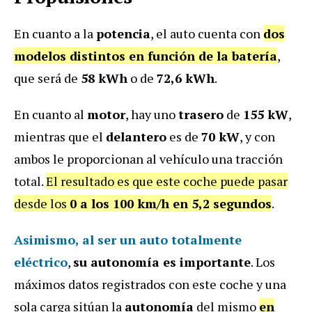
En cuanto a la
potencia
, el auto cuenta con
dos
modelos distintos en función de la batería
,
que será de
58 kWh
o de
72,6 kWh
.
En cuanto al
motor
, hay uno
trasero
de
155 kW
,
mientras que el
delantero
es de
70 kW
, y con
ambos le proporcionan al vehículo una tracción
total.
El resultado es que este coche puede pasar
desde los
0 a los 100 km/h en 5,2 segundos
.
Asimismo, al ser un auto totalmente
eléctrico
,
su autonomía es importante
. Los
máximos datos registrados con este coche y una
sola carga sitúan la
autonomía
del mismo
en