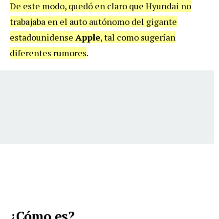
De este modo, quedó en claro que Hyundai no
trabajaba en el auto autónomo del gigante
estadounidense
Apple
, tal como sugerían
diferentes rumores
.
¿Cómo es?