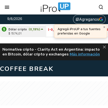
9/8/2026
Agreganos
library_add
Dólar cripto
(0,19%)
)
Cardano
(-0,02%)
Avalanche
(-1,08%)
$ 1574,01
u$s 0,20
u$s 6,49
ALERTA
Normativa cripto - Clarity Act en Argentina: impacto
en Bitcoin, dólar cripto y exchanges
Más información
CLARITY ACT EN AR
COFFEE BREAK