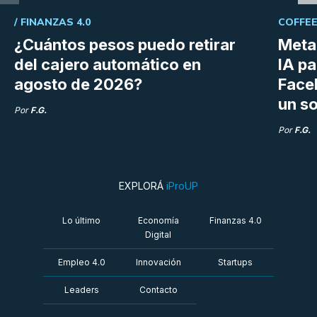
/
FINANZAS 4.0
COFFEE
¿Cuántos pesos puedo retirar
Meta 
del cajero automático en
IA p
agosto de 2026?
Face
un so
Por
F.G.
Por
F.G.
EXPLORÁ
iProUP
Lo último
Economía
Finanzas 4.0
Digital
Empleo 4.0
Innovación
Startups
Leaders
Contacto