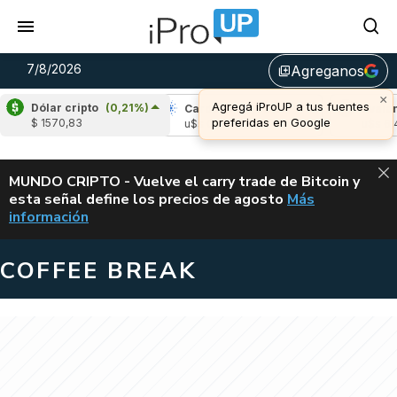
7/8/2026
Agreganos
library_add
×
Agregá iProUP a tus fuentes
Dólar cripto
(0,21%)
pple
(-1,57%)
Cardano
(4,80%)
Avalanche
preferidas en Google
$ 1570,83
 1,04
u$s 0,20
u$s 6,42
ALERTA
MUNDO CRIPTO - Vuelve el carry trade de Bitcoin y
esta señal define los precios de agosto
Más
VUELVE EL CAR
información
COFFEE BREAK