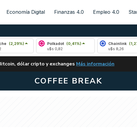
Economía Digital
Finanzas 4.0
Empleo 4.0
Sta
)
Polkadot
(0,41%)
Chainlink
(1,27%)
u$s 0,82
u$s 8,26
ALERTA
Bitcoin, dólar cripto y exchanges
Más información
CLARITY ACT EN ARGENTI
COFFEE BREAK