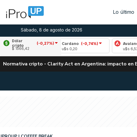
Lo último
Sábado, 8 de agosto de 2026
Dólar
(-0,27%)
93%)
Cardano
(-0,74%)
Avalanche
(2,29%
cripto
$ 1566,42
u$s 0,20
u$s 6,52
Normativa cripto - Clarity Act en Argentina: impacto en 
IPROUP
COFFEE BREAK