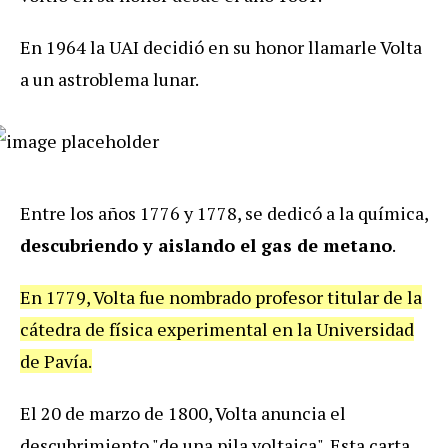
En 1964 la UAI decidió en su honor llamarle Volta
a un astroblema lunar.
Entre los años 1776 y 1778, se dedicó a la química,
descubriendo y aislando el gas de metano
.
En 1779, Volta fue nombrado profesor titular de la
cátedra de física experimental en la Universidad
de Pavía.
El 20 de marzo de 1800, Volta anuncia el
descubrimiento "de una pila voltaica". Esta carta