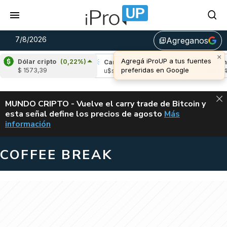
7/8/2026
Agreganos
library_add
×
Agregá iProUP a tus fuentes
Dólar cripto
(0,22%)
pple
(-1,80%)
Cardano
(-3,26%)
Avalanch
preferidas en Google
$ 1573,39
s 1,03
u$s 0,20
u$s 6,43
ALERTA
MUNDO CRIPTO - Vuelve el carry trade de Bitcoin y
esta señal define los precios de agosto
Más
VUELVE EL CAR
información
COFFEE BREAK