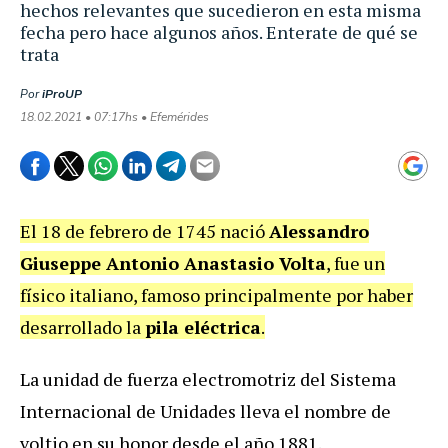
hechos relevantes que sucedieron en esta misma
fecha pero hace algunos años. Enterate de qué se
trata
Por
iProUP
18.02.2021 • 07:17hs • Efemérides
El 18 de febrero de 1745 nació
Alessandro
Giuseppe Antonio Anastasio Volta
, fue un
físico italiano, famoso principalmente por haber
desarrollado la
pila eléctrica
.
La unidad de fuerza electromotriz del Sistema
Internacional de Unidades lleva el nombre de
voltio en su honor desde el año 1881.