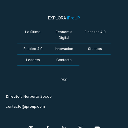
EXPLORÁ
iProUP
Lo último
Economía
Finanzas 4.0
Digital
Empleo 4.0
Innovación
Startups
Leaders
Contacto
RSS
Director:
Norberto Zocco
contacto@iproup.com