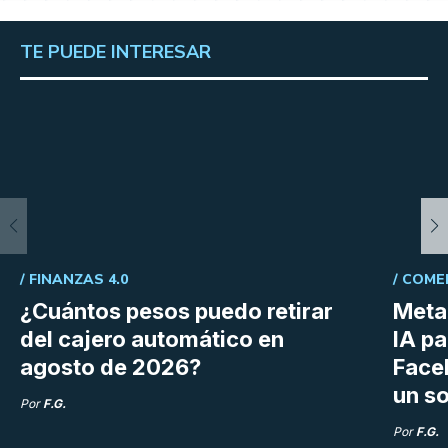
TE PUEDE INTERESAR
/
FINANZAS 4.0
/
COME
¿Cuántos pesos puedo retirar
Meta 
del cajero automático en
IA p
agosto de 2026?
Face
un so
Por
F.G.
Por
F.G.