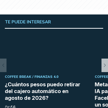
TE PUEDE INTERESAR
COFFEE BREAK /
FINANZAS 4.0
COFFEE
¿Cuántos pesos puedo retirar
Meta 
del cajero automático en
IA p
agosto de 2026?
Face
un so
Por
F.G.