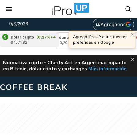
9/8/2026
Agreganos
library_add
×
Agregá iProUP a tus fuentes
Dólar cripto
(0,27%)
-0,58%)
Cardano
(-1,40%)
Avalanche
(-1,1
preferidas en Google
$ 1571,82
u$s 0,20
u$s 6,48
ALERTA
Normativa cripto - Clarity Act en Argentina: impacto
en Bitcoin, dólar cripto y exchanges
Más información
CLARITY ACT EN AR
COFFEE BREAK