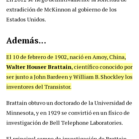
extradición de McKinnon al gobierno de los
Estados Unidos.
Además...
El 10 de febrero de 1902, nació en Amoy, China,
Walter Houser Brattain
, científico conocido por
ser junto a John Bardeen y William B. Shockley los
inventores del Transistor.
Brattain obtuvo un doctorado de la Universidad de
Minnesota, y en 1929 se convirtió en un físico de
investigación de Bell Telephone Laboratories.
El principal campo de investigación de Brattain