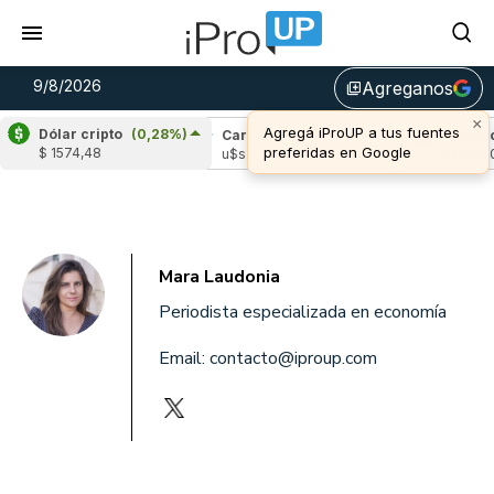
9/8/2026
Agreganos
library_add
×
Agregá iProUP a tus fuentes
Dólar cripto
(0,28%)
pple
(0,56%)
Cardano
(-0,71%)
Avalanch
preferidas en Google
$ 1574,48
s 1,04
u$s 0,20
u$s 6,50
Mara Laudonia
Periodista especializada en economía
Email:
contacto@iproup.com