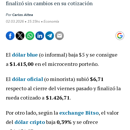
finalizó sin cambios en su cotización
Por
Carlos Altea
02.03.2026 • 15:15hs • Economía
El
dólar blue
(o informal) baja $5 y se consigue
a
$1.415,00
en el microcentro porteño.
El
dólar oficial
(o minorista) subió
$6,71
respecto al cierre del viernes pasado
y finalizó la
rueda cotizado a
$1.426,71
.
Por otro lado, según la
exchange Bitso
, el valor
del
dólar cripto
baja
0,39
%
y se ofrece