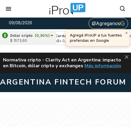
09/08/2026
Agreganos
library_add
×
Agregá iProUP a tus fuentes
Dólar cripto
(0,30%)
e
(-0,24%)
Cardano
(-1,81%)
Avalanche
(
preferidas en Google
$ 1573,60
04
u$s 0,20
u$s 6,48
ALERTA
Normativa cripto - Clarity Act en Argentina: impacto
en Bitcoin, dólar cripto y exchanges
Más información
CLARITY ACT EN AR
ARGENTINA FINTECH FORUM