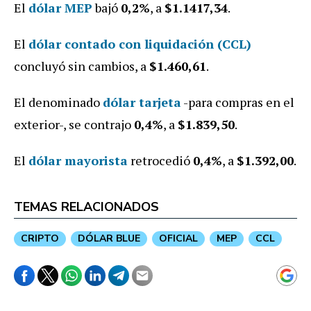
El
dólar MEP
bajó
0,2%
,
a
$1.1417,34
.
E
l
dólar contado con liquidación (CCL)
concluyó sin cambios, a
$1.460,61
.
El denominado
dólar tarjeta
-para compras en el
exterior-, se contrajo
0,4%
, a
$1.839,50
.
El
dólar mayorista
retrocedió
0,4%
, a
$1
.392,00
.
TEMAS RELACIONADOS
CRIPTO
DÓLAR BLUE
OFICIAL
MEP
CCL