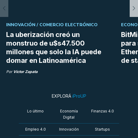
INNOVACIÓN /
COMERCIO ELECTRÓNICO
ECONOM
La uberización creó un
BitM
monstruo de u$s47.500
para 
millones que solo la IA puede
Ethe
domar en Latinoamérica
de s
Por
Víctor Zapata
EXPLORÁ
iProUP
Lo último
Economía
Finanzas 4.0
Digital
Empleo 4.0
Innovación
Startups