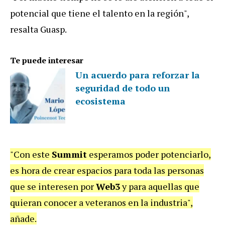
potencial que tiene el talento en la región",
resalta Guasp.
Te puede interesar
Un acuerdo para reforzar la
seguridad de todo un
ecosistema
"Con este
Summit
esperamos poder potenciarlo,
es hora de crear espacios para toda las personas
que se interesen por
Web3
y para aquellas que
quieran conocer a veteranos en la industria",
añade.