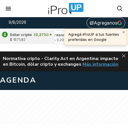
9/8/2026
Agreganos
library_add
×
Agregá iProUP a tus fuentes
Dólar cripto
(0,27%)
0,58%)
Cardano
(-1,40%)
Avalanche
(-1,1
preferidas en Google
$ 1571,82
u$s 0,20
u$s 6,48
ALERTA
Normativa cripto - Clarity Act en Argentina: impacto
en Bitcoin, dólar cripto y exchanges
Más información
CLARITY ACT EN AR
AGENDA