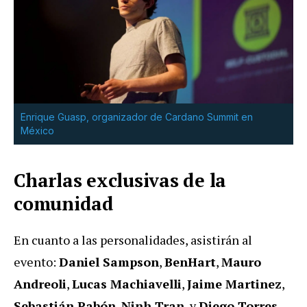
Enrique Guasp, organizador de Cardano Summit en
México
Charlas exclusivas de la
comunidad
En cuanto a las personalidades, asistirán al
evento:
Daniel Sampson
,
BenHart
,
Mauro
Andreoli
,
Lucas Machiavelli
,
Jaime Martinez
,
Sebastián Pabón
,
Ninh Tran
, y
Diego Torres
,