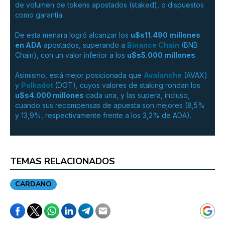
de volumen de tokens apostados (staked), o dispuestos
como garantía.
De esta menara logró alcanzar los
u$s11.490 millones
en ADA
apostados, superando a
Binance Chain
(BNB
Chain), con un valor inferior a los
u$s5.000 millones
.
Asimismo, está mejor posicionada que
Avalanche
(AVAX)
y
Polkadot
(DOT), cuyos valores de staking rondan los
u$s4.000 millones
cada una, y las supera, incluso,
cuando sus recompensas de apuesta son mejores (8,5%
y 13,9%, respectivamente frente a los 3,2% de ADA).
TEMAS RELACIONADOS
CARDANO