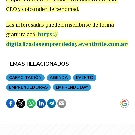
CEO y cofounder de benomad.
Las interesadas pueden inscribirse de forma
gratuita acá:
https://
digitalizadasemprendeday.
eventbrite.com.ar/
TEMAS RELACIONADOS
CAPACITACIÓN
AGENDA
EVENTO
EMPRENDEDORAS
EMPRENDE DAY