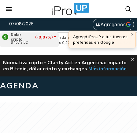
07/08/2026
Agreganos
library_add
×
Dólar
Agregá iProUP a tus fuentes
(-0,07%)
-2,10%)
Cardano
(-3,06%)
Avalanche
(-1,
cripto
preferidas en Google
$ 1573,52
u$s 0,20
u$s 6,40
ALERTA
Normativa cripto - Clarity Act en Argentina: impacto
en Bitcoin, dólar cripto y exchanges
Más información
CLARITY ACT EN AR
AGENDA