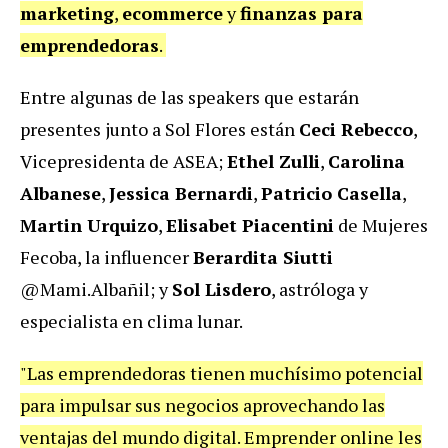
marketing
,
ecommerce
y
finanzas para
emprendedoras
.
Entre algunas de las speakers que estarán
presentes junto a Sol Flores están
Ceci Rebecco
,
Vicepresidenta de ASEA;
Ethel Zulli
,
Carolina
Albanese
,
Jessica Bernardi
,
Patricio Casella
,
Martin Urquizo
,
Elisabet Piacentini
de Mujeres
Fecoba, la influencer
Berardita Siutti
@Mami.Albañil; y
Sol Lisdero
, astróloga y
especialista en clima lunar.
"Las emprendedoras tienen muchísimo potencial
para impulsar sus negocios aprovechando las
ventajas del mundo digital. Emprender online les