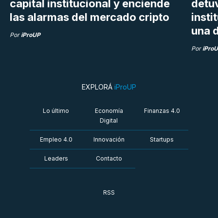
capital institucional y enciende
detu
las alarmas del mercado cripto
insti
una d
Por
iProUP
Por
iPro
EXPLORÁ
iProUP
Lo último
Economía
Finanzas 4.0
Digital
Empleo 4.0
Innovación
Startups
Leaders
Contacto
RSS