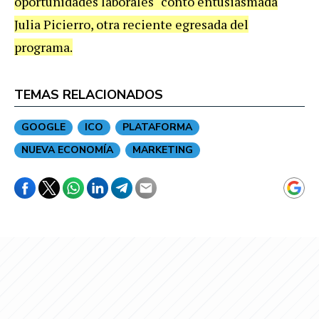
oportunidades laborales" contó entusiasmada
Julia Picierro, otra reciente egresada del
programa.
TEMAS RELACIONADOS
GOOGLE
ICO
PLATAFORMA
NUEVA ECONOMÍA
MARKETING