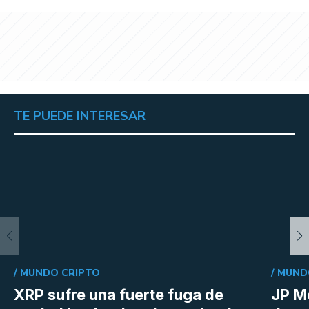
TE PUEDE INTERESAR
/
MUNDO CRIPTO
/
MUND
XRP sufre una fuerte fuga de
JP M