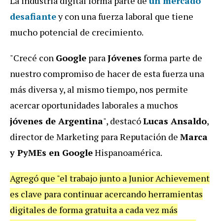
La industria digital forma parte de
un mercado
desafiante
y con una fuerza laboral que tiene
mucho potencial de crecimiento.
"Crecé con
Google
para
Jóvenes
forma parte de
nuestro compromiso de hacer de esta fuerza una
más diversa y, al mismo tiempo, nos permite
acercar oportunidades laborales a muchos
jóvenes de Argentina
", destacó
Lucas Ansaldo
,
director de Marketing para Reputación de
Marca
y PyMEs en Google
Hispanoamérica.
Agregó que "el trabajo junto a Junior Achievement
es clave para continuar acercando herramientas
digitales de forma gratuita a cada vez más