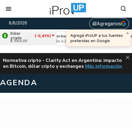
8/8/2026
Agreganos
library_add
Dólar
(-0,41%)
2,51%)
Cardano
(0,76%)
Avalanche
(2,3
cripto
$ 1569,99
u$s 0,20
u$s 6,53
ALERTA
Normativa cripto - Clarity Act en Argentina: impacto
en Bitcoin, dólar cripto y exchanges
Más información
CLARITY ACT EN AR
AGENDA