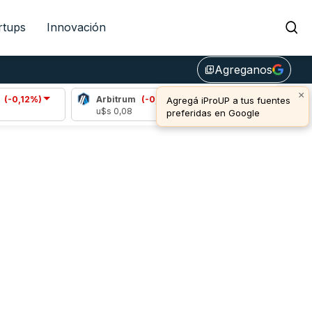
rtups
Innovación
Agreganos
library_add
×
,12%)
Arbitrum
(-0,95%)
Bitcoin
(0,77%)
Agregá iProUP a tus fuentes
u$s 0,08
u$s 64.934,00
preferidas en Google