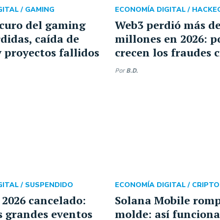
ITAL /
GAMING
ECONOMÍA DIGITAL /
HACKEO
scuro del gaming
Web3 perdió más de
didas, caída de
millones en 2026: p
y proyectos fallidos
crecen los fraudes c
Por
B.D.
ITAL /
SUSPENDIDO
ECONOMÍA DIGITAL /
CRIPT
 2026 cancelado:
Solana Mobile romp
s grandes eventos
molde: así funciona