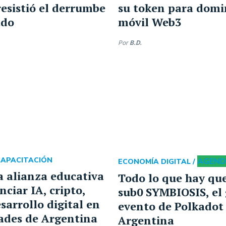
esistió el derrumbe
su token para domi
ado
móvil Web3
Por
B.D.
CAPACITACIÓN
AGEN
ECONOMÍA DIGITAL /
 alianza educativa
Todo lo que hay que
ciar IA, cripto,
sub0 SYMBIOSIS, el
sarrollo digital en
evento de Polkadot
ades de Argentina
Argentina