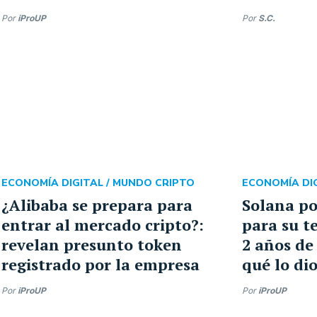
Por
iProUP
Por
S.C.
ECONOMÍA DIGITAL /
MUNDO CRIPTO
ECONOMÍA DIG
¿Alibaba se prepara para
Solana po
entrar al mercado cripto?:
para su t
revelan presunto token
2 años de
registrado por la empresa
qué lo di
Por
iProUP
Por
iProUP