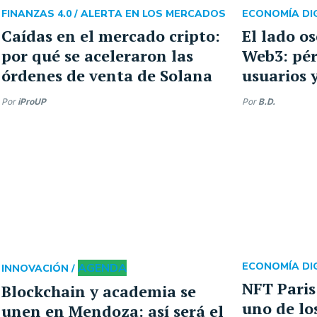
FINANZAS 4.0 /
ALERTA EN LOS MERCADOS
ECONOMÍA DIG
Caídas en el mercado cripto:
El lado o
por qué se aceleraron las
Web3: pér
órdenes de venta de Solana
usuarios 
Por
iProUP
Por
B.D.
AGENDA
ECONOMÍA DIG
INNOVACIÓN /
NFT Paris
Blockchain y academia se
uno de lo
unen en Mendoza: así será el