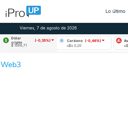
Lo último
Viernes, 7 de agosto de 2026
Dólar
(-0,35%)
Ripple
(-1,11%)
Cardano
(-0,46%)
Avalan
cripto
$ 1566,71
u$s 1,02
u$s 0,20
u$s 6,4
Web3