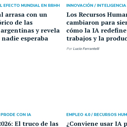
L EFECTO MUNDIAL EN RRHH
INNOVACIÓN /
INTELIGENCIA
l arrasa con un
Los Recursos Huma
rico de las
cambiaron para sie
argentinas y revela
cómo la IA redefine
e nadie esperaba
trabajos y la produ
Por
Lucio Ferrantelli
/
PRODE CON IA
EMPLEO 4.0 /
RECURSOS HU
026: El truco de las
¿Conviene usar IA 