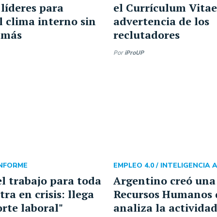
líderes para
el Currículum Vitae
l clima interno sin
advertencia de los
 más
reclutadores
Por
iProUP
INFORME
EMPLEO 4.0 /
INTELIGENCIA A
el trabajo para toda
Argentino creó una
tra en crisis: llega
Recursos Humanos 
orte laboral"
analiza la activida