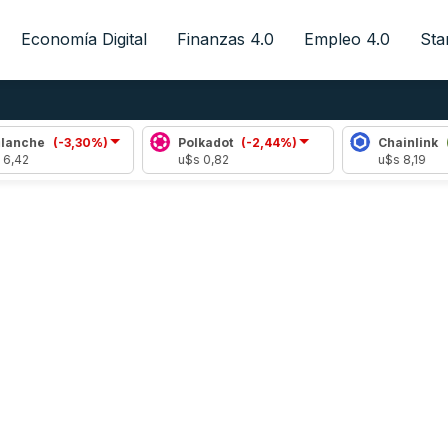
Economía Digital
Finanzas 4.0
Empleo 4.0
Sta
che
(-3,30%)
Polkadot
(-2,44%)
Chainlink
(1,1
2
u$s 0,82
u$s 8,19