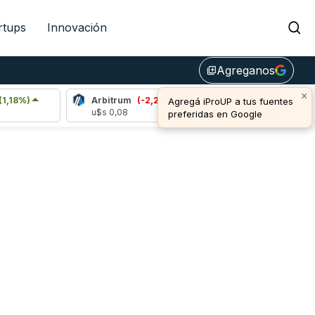
rtups
Innovación
Agreganos
library_add
×
8%)
Arbitrum
(-2,25%)
Bitcoin
(-0,30%)
Agregá iProUP a tus fuentes
u$s 0,08
u$s 64.269,00
preferidas en Google