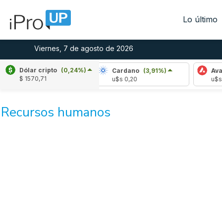
Lo último
Viernes, 7 de agosto de 2026
Dólar cripto
(0,24%)
Ripple
(-1,82%)
Cardano
(3,91%)
Avalan
$ 1570,71
u$s 1,03
u$s 0,20
u$s 6,4
Recursos humanos