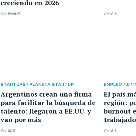
creciendo en 2026
Por
iProUP
Por
S.L.
STARTUPS /
PLANETA STARTUP
EMPLEO 4.0 /
I
Argentinos crean una firma
El país m
para facilitar la búsqueda de
región: po
talento: llegaron a EE.UU. y
burnout e
van por más
trabajado
Por
M.B
Por
S.L.