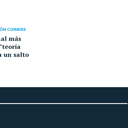
ÓN COINERS
ñal más
 "teoría
a un salto