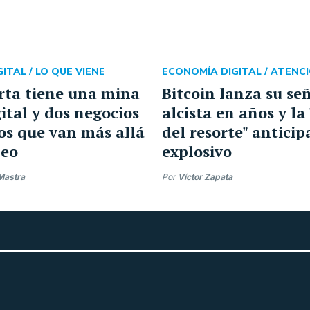
ITAL /
LO QUE VIENE
ECONOMÍA DIGITAL /
ATENCI
rta tiene una mina
Bitcoin lanza su se
ital y dos negocios
alcista en años y la
os que van más allá
del resorte" anticip
leo
explosivo
Mastra
Por
Víctor Zapata