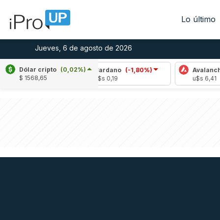
Lo último
Jueves, 6 de agosto de 2026
Dólar cripto
(0,02%)
,52%)
Cardano
(-1,80%)
Avalanche
(-4,0
$ 1568,65
u$s 0,19
u$s 6,41