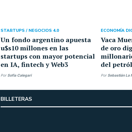
STARTUPS /
NEGOCIOS 4.0
ECONOMÍA DIG
Un fondo argentino apuesta
Vaca Mue
u$s10 millones en las
de oro dig
startups con mayor potencial
millonari
en IA, fintech y Web3
del petró
Por
Sofia Calegari
Por
Sebastián La 
BILLETERAS