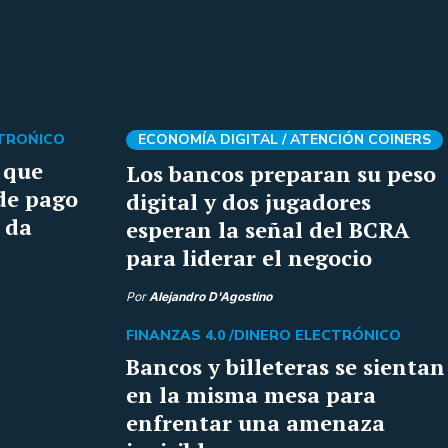
CTROŃICO
ECONOMÍA DIGITAL /
ATENCIÓN COINERS
 que
Los bancos preparan su peso
de pago
digital y dos jugadores
 da
esperan la señal del BCRA
para liderar el negocio
Por
Alejandro D'Agostino
FINANZAS 4.0 /
DINERO ELECTRÓNICO
Bancos y billeteras se sientan
en la misma mesa para
enfrentar una amenaza