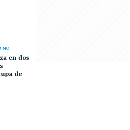
XIMO
nza en dos
s
 lupa de