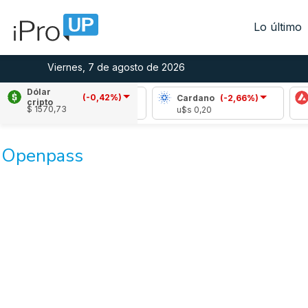
Lo último
Viernes, 7 de agosto de 2026
Dólar
(-0,42%)
Ripple
(-1,96%)
Cardano
(-2,66%)
cripto
$ 1570,73
u$s 1,02
u$s 0,20
Openpass