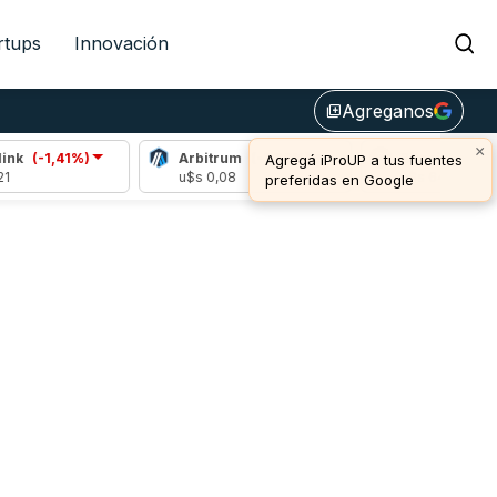
rtups
Innovación
Agreganos
library_add
×
nk
(-1,41%)
Arbitrum
(-1,28%)
Bitcoin
(0,58%
Agregá iProUP a tus fuentes
u$s 0,08
u$s 64.769,00
preferidas en Google