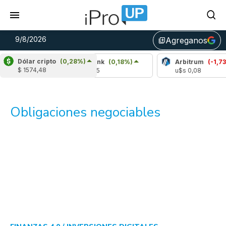
9/8/2026
Agreganos
library_add
Dólar cripto
(0,28%)
%)
Chainlink
(0,18%)
Arbitrum
(-1,73%)
$ 1574,48
u$s 8,35
u$s 0,08
Obligaciones negociables