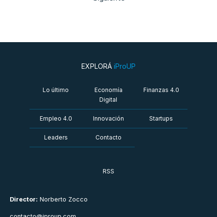
EXPLORÁ
iProUP
Lo último
Economía
Finanzas 4.0
Digital
Empleo 4.0
Innovación
Startups
Leaders
Contacto
RSS
Director:
Norberto Zocco
contacto@iproup.com