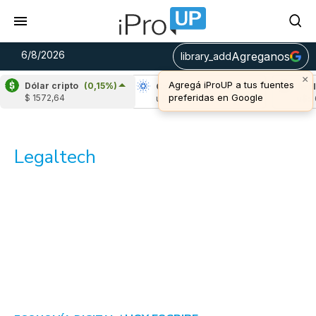
6/8/2026
Agreganos
library_add
×
Agregá iProUP a tus fuentes
Dólar cripto
(0,15%)
Ripple
(-3,27%)
Cardano
(5,93%)
Aval
preferidas en Google
$ 1572,64
u$s 1,04
u$s 0,20
u$s 6
Legaltech