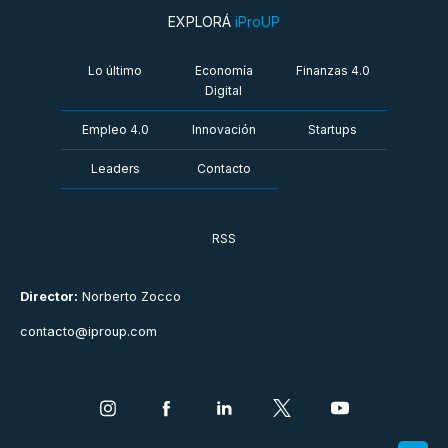
EXPLORÁ
iProUP
Lo último
Economía
Finanzas 4.0
Digital
Empleo 4.0
Innovación
Startups
Leaders
Contacto
RSS
Director:
Norberto Zocco
contacto@iproup.com