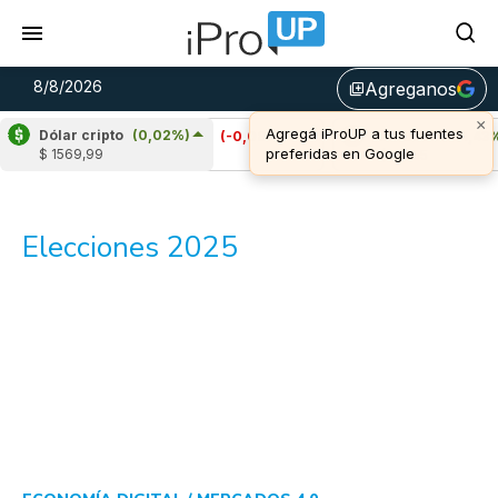
8/8/2026
Agreganos
library_add
Dólar cripto
(0,02%)
Cardano
(-0,08%)
Avalanche
(1,43%)
$ 1569,99
u$s 0,20
u$s 6,55
Elecciones 2025