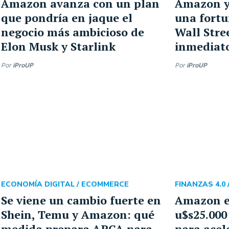
Amazon avanza con un plan
Amazon y
que pondría en jaque el
una fortu
negocio más ambicioso de
Wall Stre
Elon Musk y Starlink
inmediat
Por
iProUP
Por
iProUP
ECONOMÍA DIGITAL /
ECOMMERCE
FINANZAS 4.0 
Se viene un cambio fuerte en
Amazon e
Shein, Temu y Amazon: qué
u$s25.000
medida prepara ARCA para
para acel