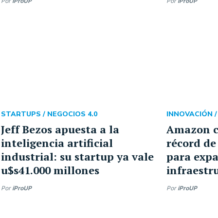
Por
iProUP
Por
iProUP
STARTUPS /
NEGOCIOS 4.0
INNOVACIÓN 
Jeff Bezos apuesta a la
Amazon ce
inteligencia artificial
récord de
industrial: su startup ya vale
para expa
u$s41.000 millones
infraestr
Por
iProUP
Por
iProUP