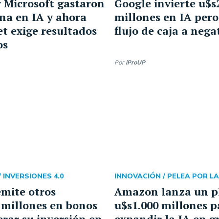
 Microsoft gastaron
Google invierte u$s
na en IA y ahora
millones en IA pero
et exige resultados
flujo de caja a nega
os
Por
iProUP
/
INVERSIONES 4.0
INNOVACIÓN /
PELEA POR LA
mite otros
Amazon lanza un p
 millones en bonos
u$s1.000 millones p
erar su inversión en
expandir la IA en g