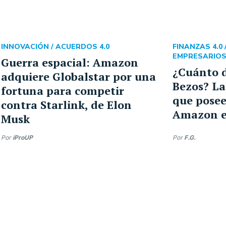
INNOVACIÓN /
ACUERDOS 4.0
FINANZAS 4.0 
EMPRESARIO
Guerra espacial: Amazon
¿Cuánto d
adquiere Globalstar por una
Bezos? La
fortuna para competir
que posee
contra Starlink, de Elon
Amazon e
Musk
Por
iProUP
Por
F.G.