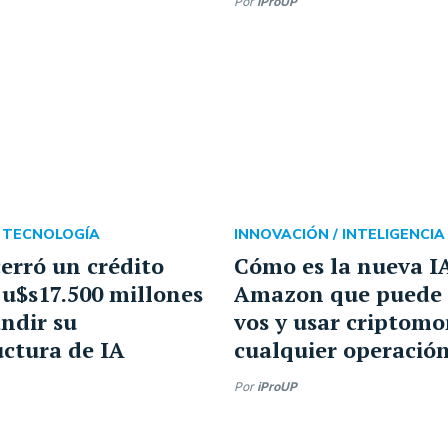
Por
iProUP
/
TECNOLOGÍA
INNOVACIÓN /
INTELIGENCIA
rró un crédito
Cómo es la nueva I
 u$s17.500 millones
Amazon que puede 
ndir su
vos y usar criptom
uctura de IA
cualquier operació
Por
iProUP