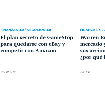
FINANZAS 4.0 /
NEGOCIOS 4.0
FINANZAS 4.0 
El plan secreto de GameStop
Warren Bu
para quedarse con eBay y
mercado y
competir con Amazon
sus accio
¿por qué 
Por
iProUP
Por
F.G.