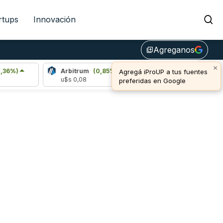
rtups
Innovación
Agreganos
library_add
×
Arbitrum
(0,85%)
Bitcoin
(0,97%)
Agregá iProUP a tus fuentes
u$s 0,08
u$s 65.045,00
preferidas en Google