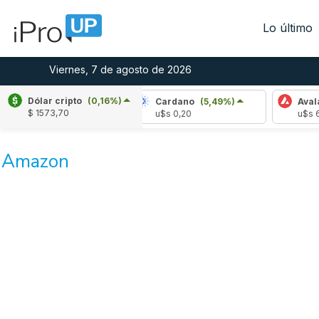
Lo último
Viernes, 7 de agosto de 2026
Dólar cripto
(0,16%)
le
(-0,75%)
Cardano
(5,49%)
Avalanche
$ 1573,70
,04
u$s 0,20
u$s 6,50
Amazon