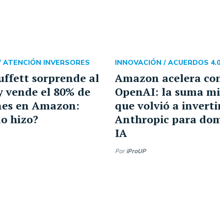
/
ATENCIÓN INVERSORES
INNOVACIÓN /
ACUERDOS 4.
ffett sorprende al
Amazon acelera co
 vende el 80% de
OpenAI: la suma mi
nes en Amazon:
que volvió a inverti
lo hizo?
Anthropic para dom
IA
Por
iProUP