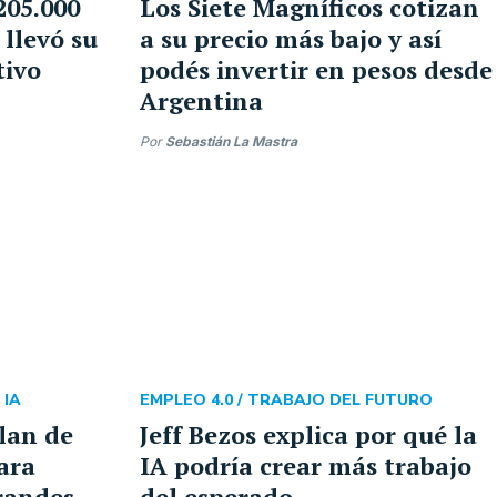
205.000
Los Siete Magníficos cotizan
 llevó su
a su precio más bajo y así
tivo
podés invertir en pesos desde
Argentina
Por
Sebastián La Mastra
 IA
EMPLEO 4.0 /
TRABAJO DEL FUTURO
lan de
Jeff Bezos explica por qué la
ara
IA podría crear más trabajo
randes
del esperado